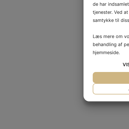
de har indsamle
tjenester. Ved at
samtykke til dis
Læs mere om vor
behandling af p
hjemmeside.
VI
JA
NEJ
NØDVENDIG
JA
NEJ
MARKETING