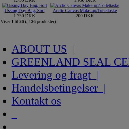
1.750 DKK
1.950 DKK
Ussing Day Bag, Sort
Arctic Canvas Make-up/Toilettaske
1.750 DKK
200 DKK
Viser
1
til
26
(af
26
produkter)
ABOUT US
|
GREENLAND SEAL C
Levering og fragt |
Handelsbetingelser |
Kontakt os