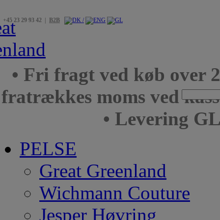
+45 23 29 93 42 |
B2B
• Fri fragt ved køb over 
fratrækkes moms ved kas
• Levering GL
PELSE
Great Greenland
Wichmann Couture
Jesper Høvring