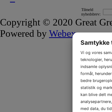
Tilmeld
nyhedsbrev:
Copyright © 2020 Great Gre
Powered by
Webex
Samtykke t
Vi og vores sam
teknologier, heru
indsamle oplysni
formål, herunder
bedre brugerople
statistik og mar
kan blive delt 
analysepartnere
med data, du tid