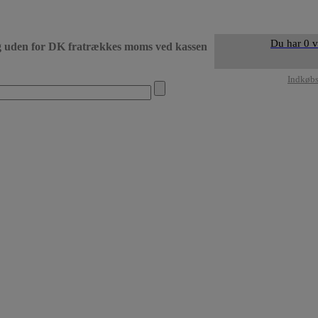
Du har 0 v
g uden for DK fratrækkes moms ved kassen
• Levering DK dag 
Indkøb