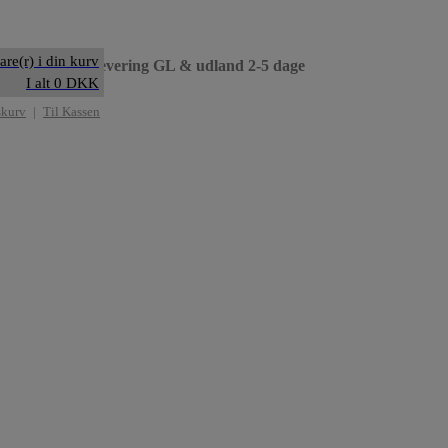
are(r) i din kurv
til dag
• Levering GL & udland 2-5 dage
I alt 0 DKK
skurv
|
Til Kassen