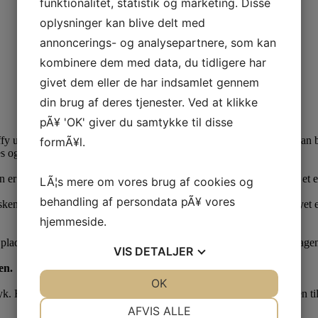
funktionalitet, statistik og marketing. Disse
oplysninger kan blive delt med
annoncerings- og analysepartnere, som kan
kombinere dem med data, du tidligere har
givet dem eller de har indsamlet gennem
din brug af deres tjenester. Ved at klikke
pÃ¥ 'OK' giver du samtykke til disse
uffy udtryk, som man næsten ikke kan lade være med at ae. Tasken kan
formÃ¥l.
 og aftages med carabinhager.
n er lavet i smukt, blødt grønlandsk sælskind. Kombinationen giver et el
LÃ¦s mere om vores brug af cookies og
behandling af persondata pÃ¥ vores
tasken i to indvendige rum. På taskens indvendige bagvæg er der påsyet
hjemmeside.
plads til de mest essentielle ting – uanset om du er på farten i hverdagen 
VIS
DETALJER
en.
JA
NEJ
OK
JA
NEJ
ryk. Har du særlige ønsker til din taskes look, er du meget velkommen til 
NÃ¸DVENDIGE
PRÃ¦FERENCER
AFVIS ALLE