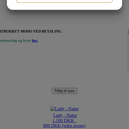
JA
NEJ
JA
NEJ
MARKETING
STATISTIK
FRATRUKKET MOMS VED BETALING.
eturnering og bytte
her.
Tilføj til kurv
Lady - Natur
1.100 DKK
880 DKK (uden moms)