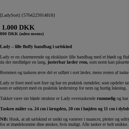
[LadySort] {5704225914818}
1.000 DKK
800 DKK (uden moms)
Lady – lille fluffy handbag i sælskind
Lady er en charmerende og eksklusiv lille handbag med et blødt og fl
da der medfølger en lang,
justerbar læder rem,
som nemt kan påsættes
Remmen og taskens øvre del er udført i sort læder, mens resten af taske
Lady er foret med sort foer og har en praktisk rumdeler, som opdeler 
som er udstyret med en praktisk læderstrop for nem og hurtig lukning.
Takket være sin bløde struktur er Lady overraskende
rummelig
og har 
Tasken måler ca. 24 cm i længden, 20 cm i højden og 11 cm i dybd
NB:
Husk, at alt sælskind er unikt og varierer i nuancer, pletter og udt
for at imødekomme dine ønsker, hvis muligt. Alle tasker er helt unikke.