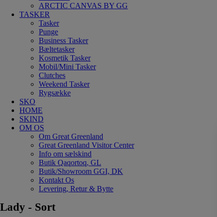
ARCTIC CANVAS BY GG
TASKER
Tasker
Punge
Business Tasker
Bæltetasker
Kosmetik Tasker
Mobil/Mini Tasker
Clutches
Weekend Tasker
Rygsække
SKO
HOME
SKIND
OM OS
Om Great Greenland
Great Greenland Visitor Center
Info om sælskind
Butik Qaqortoq, GL
Butik/Showroom GGI, DK
Kontakt Os
Levering, Retur & Bytte
Lady - Sort