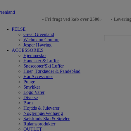
• Fri fragt ved køb over 2500,-
• Leverin
PELSE
Great Greenland
Wichmann Couture
Jesper Høvring
ACCESSORIES
Hjemmesko
Handsker & Luffer
Snescooter/Ski Luffer
Huer, Tørklæder & Pandebånd
Hår Accessories
Punge
Smykker
Logo Varer
Diverse
Børn
Højtids & Julevarer
Nøgleringe/Vedhæng
Sælskinds Sko & Støvler
Rulamsprodukter
OUTLET