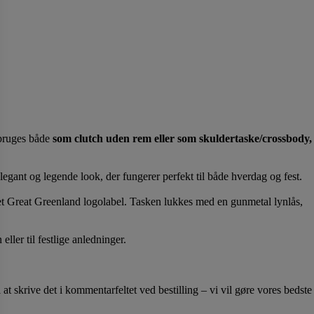
 bruges både
som clutch uden rem eller som skuldertaske/crossbody,
egant og legende look, der fungerer perfekt til både hverdag og fest.
 et Great Greenland logolabel. Tasken lukkes med en gunmetal lynlås,
eller til festlige anledninger.
at skrive det i kommentarfeltet ved bestilling – vi vil gøre vores bedste