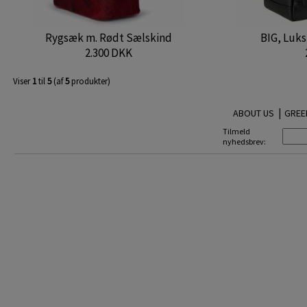
Rygsæk m. Rødt Sælskind
BIG, Luk
2.300 DKK
Viser
1
til
5
(af
5
produkter)
|
ABOUT US
GREE
Tilmeld
nyhedsbrev: