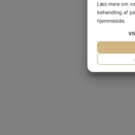
Læs mere om vor
behandling af p
hjemmeside.
VI
JA
NEJ
NØDVENDIG
JA
NEJ
MARKETING