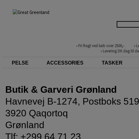
• Fri fragt ved køb over 2500,-
• L
• Levering DK dag til d
PELSE
ACCESSORIES
TASKER
Butik & Garveri Grønland
Havnevej B-1274, Postboks 51
3920 Qaqortoq
Grønland
Tlf: +299 64 71 23