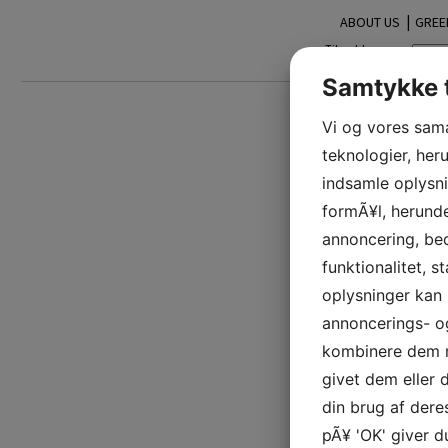
|
ABOUT US
GREE
Tilmeld
nyhedsbrev:
Samtykke t
Vi og vores sam
teknologier, heru
indsamle oplysni
formÃ¥l, herunde
annoncering, be
funktionalitet, s
oplysninger kan 
annoncerings- o
kombinere dem m
givet dem eller
din brug af deres
pÃ¥ 'OK' giver d