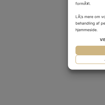
formÃ¥l.
LÃ¦s mere om vo
behandling af p
hjemmeside.
VI
JA
NEJ
NÃ¸DVENDIG
JA
NEJ
MARKETING