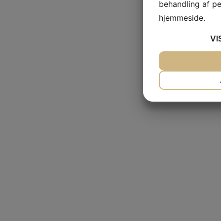
behandling af p
hjemmeside.
VI
JA
NEJ
NÃ¸DVENDIG
JA
NEJ
MARKETING