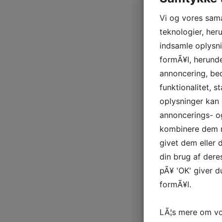
Vi og vores sam
teknologier, heru
indsamle oplysni
formÃ¥l, herunde
annoncering, be
funktionalitet, s
oplysninger kan 
annoncerings- o
kombinere dem m
givet dem eller
din brug af deres
pÃ¥ 'OK' giver d
formÃ¥l.
LÃ¦s mere om vo