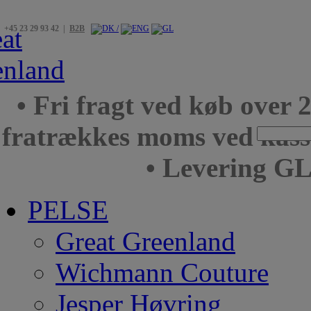
+45 23 29 93 42 |
B2B
• Fri fragt ved køb over 
fratrækkes moms ved kas
• Levering GL
PELSE
Great Greenland
Wichmann Couture
Jesper Høvring