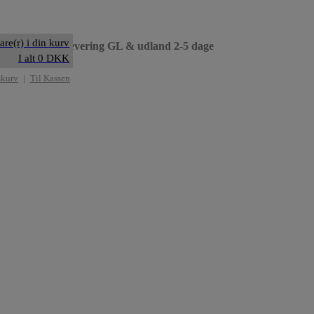
are(r) i din kurv
til dag
• Levering GL & udland 2-5 dage
I alt 0 DKK
skurv
|
Til Kassen