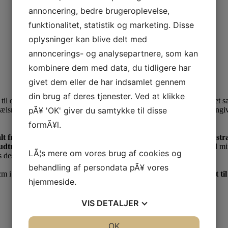
annoncering, bedre brugeroplevelse,
funktionalitet, statistik og marketing. Disse
oplysninger kan blive delt med
annoncerings- og analysepartnere, som kan
kombinere dem med data, du tidligere har
givet dem eller de har indsamlet gennem
din brug af deres tjenester. Ved at klikke
il dig, der har brug for masser af plads i hverdagen – fremstillet i det
pÃ¥ 'OK' giver du samtykke til disse
sælsmotiv. Det er ikke ægte sælskind, men et detaljeret
print
, der gengi
formÃ¥l.
 alt fra dagligvarer og træningstøj til arbejde, weekendture eller st
t udtryk.
På fronten har tasken en åben
forlomme
, som er praktisk til m
LÃ¦s mere om vores brug af cookies og
 design og kvalitet.
behandling af persondata pÃ¥ vores
cm i dybden og er udstyret med en lang,
blød hank, der er designet t
hjemmeside.
VIS
DETALJER
JA
NEJ
OK
JA
NEJ