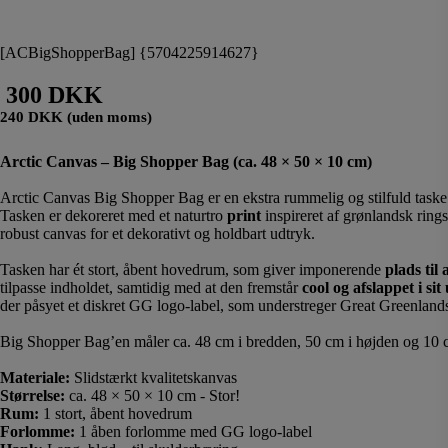
[ACBigShopperBag] {5704225914627}
300 DKK
240 DKK (uden moms)
Arctic Canvas – Big Shopper Bag (ca. 48 × 50 × 10 cm)
Arctic Canvas Big Shopper Bag er en ekstra rummelig og stilfuld taske t
Tasken er dekoreret med et naturtro
print
inspireret af grønlandsk ring
robust canvas for et dekorativt og holdbart udtryk.
Tasken har ét stort, åbent hovedrum, som giver imponerende
plads til
tilpasse indholdet, samtidig med at den fremstår
cool og afslappet i si
der påsyet et diskret GG logo-label, som understreger Great Greenlands
Big Shopper Bag’en måler ca. 48 cm i bredden, 50 cm i højden og 10 
Materiale:
Slidstærkt kvalitetskanvas
Størrelse:
ca. 48 × 50 × 10 cm - Stor!
Rum:
1 stort, åbent hovedrum
Forlomme:
1 åben forlomme med GG logo-label