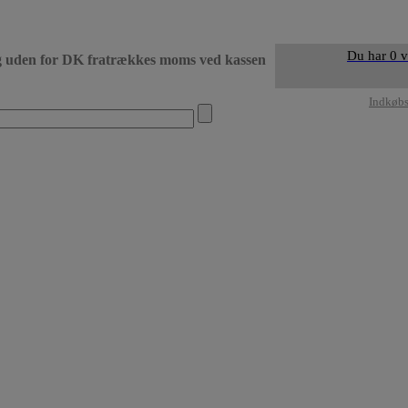
Du har 0 v
g uden for DK fratrækkes moms ved kassen
• Levering DK dag 
Indkøb