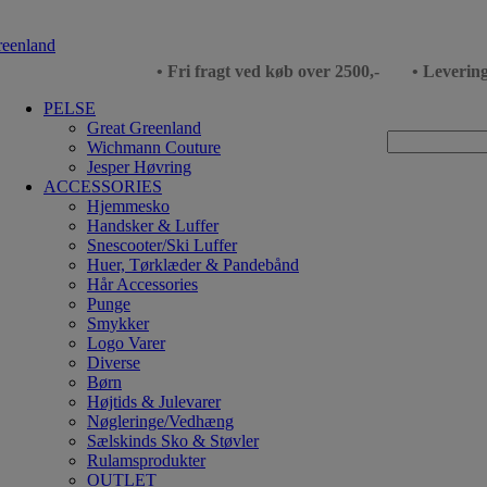
• Fri fragt ved køb over 2500,-
• Leverin
PELSE
Great Greenland
Wichmann Couture
Jesper Høvring
ACCESSORIES
Hjemmesko
Handsker & Luffer
Snescooter/Ski Luffer
Huer, Tørklæder & Pandebånd
Hår Accessories
Punge
Smykker
Logo Varer
Diverse
Børn
Højtids & Julevarer
Nøgleringe/Vedhæng
Sælskinds Sko & Støvler
Rulamsprodukter
OUTLET