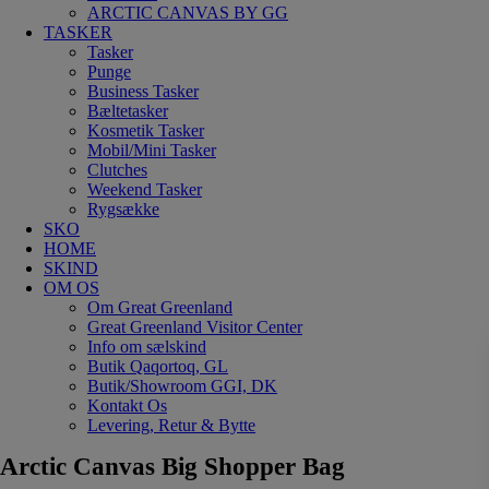
ARCTIC CANVAS BY GG
TASKER
Tasker
Punge
Business Tasker
Bæltetasker
Kosmetik Tasker
Mobil/Mini Tasker
Clutches
Weekend Tasker
Rygsække
SKO
HOME
SKIND
OM OS
Om Great Greenland
Great Greenland Visitor Center
Info om sælskind
Butik Qaqortoq, GL
Butik/Showroom GGI, DK
Kontakt Os
Levering, Retur & Bytte
Arctic Canvas Big Shopper Bag