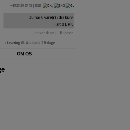
+45 23 29 93 42 |
B2B
Du har 0 vare(r) i din kurv
I alt 0 DKK
Indkøbskurv
|
Til Kassen
• Levering GL & udland 2-5 dage
OM OS
ge