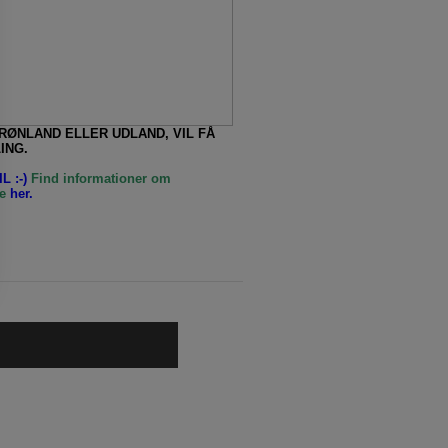
GRØNLAND ELLER UDLAND, VIL FÅ
ING.
L :-)
Find informationer om
e
her.