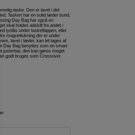
elig taske. Den er lavet i det
d. Tasken har en solid læder bund,
 Ussing Day Bag har også en
t skal holdes adskilt fra andet i
 lynlås under taskeflappen, eller
rke magnetlukning der er under
em, lavet i læder, kan let tages af
n Day Bag benyttes som en smart
 justerbar, den kan gøres meget
kan godt bruges som Crossover.
er.