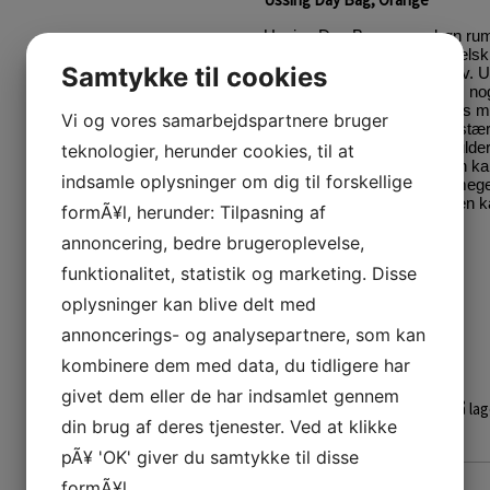
Ussing Day Bag er en skøn rumm
smukkeste Grønlandske sælskin
Samtykke til cookies
der sikrer at den kan stå selv.
indvendig lynlåslomme, hvis noge
tasken. Den kan både lukkes med
Vi og vores samarbejdspartnere bruger
blot holdes lukket med den stæ
flappen. Den behagelige skulderr
teknologier, herunder cookies, til at
og på. Uden skulderremmen ka
indsamle oplysninger om dig til forskellige
clutch. Skulderremmen er meget
kort samt ekstra lang. Tasken 
formÃ¥l, herunder: Tilpasning af
Mål:
annoncering, bedre brugeroplevelse,
Højde: 13 cm
funktionalitet, statistik og marketing. Disse
Bredde: 22 cm
Dybde: 9 cm
oplysninger kan blive delt med
Rem: fra 78-145 cm.
annoncerings- og analysepartnere, som kan
Design: Morten Ussing
kombinere dem med data, du tidligere har
givet dem eller de har indsamlet gennem
Varen er på lag
din brug af deres tjenester. Ved at klikke
pÃ¥ 'OK' giver du samtykke til disse
formÃ¥l.