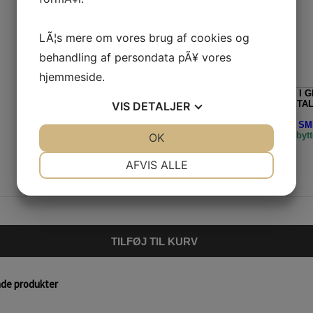
LÃ¦s mere om vores brug af cookies og
behandling af persondata pÃ¥ vores
hjemmeside.
ALLE ORDRE, TIL LEVERING I 
FRATRUKKET MOMS VED BETAL
VIS
DETALJER
Husk - Vi bytter ALTID med et SMI
levering/fragt, returnering og bytt
JA
NEJ
OK
JA
NEJ
NÃ¸DVENDIGE
PRÃ¦FERENCER
AFVIS ALLE
JA
NEJ
JA
NEJ
MARKETING
STATISTIK
TILFØJ TIL KURV
nde produkter