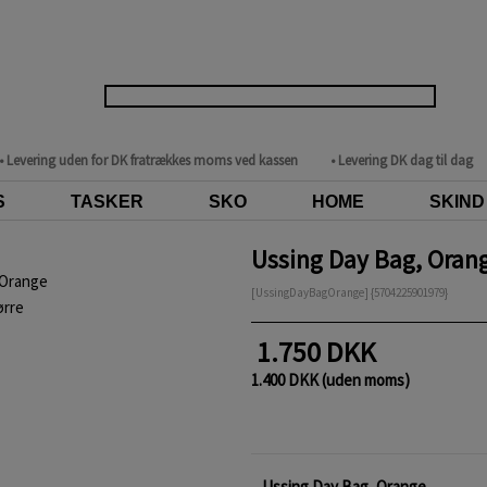
• Levering uden for DK fratrækkes moms ved kassen
• Levering DK dag til dag
S
TASKER
SKO
HOME
SKIND
Ussing Day Bag, Oran
[UssingDayBagOrange] {5704225901979}
ørre
1.750 DKK
1.400 DKK (uden moms)
Ussing Day Bag, Orange