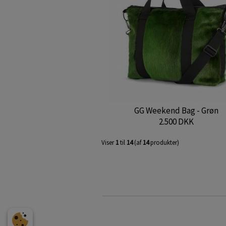
GG Weekend Bag - Grøn
2.500 DKK
Viser
1
til
14
(af
14
produkter)