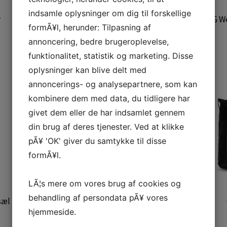
indsamle oplysninger om dig til forskellige
r
GG Weekend Bag - Blåbær
GG W
formÃ¥l, herunder: Tilpasning af
2.500 DKK
annoncering, bedre brugeroplevelse,
funktionalitet, statistik og marketing. Disse
oplysninger kan blive delt med
annoncerings- og analysepartnere, som kan
kombinere dem med data, du tidligere har
givet dem eller de har indsamlet gennem
din brug af deres tjenester. Ved at klikke
pÃ¥ 'OK' giver du samtykke til disse
formÃ¥l.
LÃ¦s mere om vores brug af cookies og
behandling af persondata pÃ¥ vores
sæl
GG Weekend Bag - Royal Blue
hjemmeside.
2.500 DKK