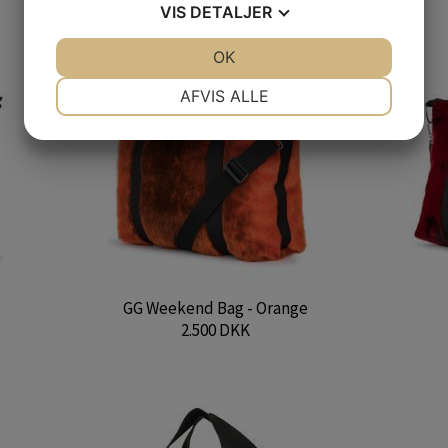
VIS
DETALJER
JA
NEJ
OK
JA
NEJ
NÃ¸DVENDIGE
PRÃ¦FERENCER
AFVIS ALLE
JA
NEJ
JA
NEJ
MARKETING
STATISTIK
GG Weekend Bag - Orange
2.500 DKK