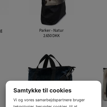
ag
Parker - Natur
2.650 DKK
Samtykke til cookies
Vi og vores samarbejdspartnere bruger
teknologier, herunder cookies, til at