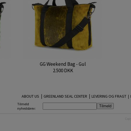
GG Weekend Bag - Gul
2.500 DKK
|
|
ABOUT US
GREENLAND SEAL CENTER
LEVERING OG FRAGT |
Tilmeld
nyhedsbrev:
Copy