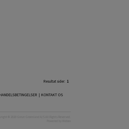
Resultat sider:
1
HANDELSBETINGELSER |
KONTAKT OS
right © 2020 Great Greenland A/S All Rights Reserved.
Powered by
Webex