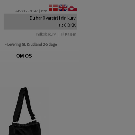
+45 23 29 93 42 |
B2B
Du har 0 vare(r) i din kurv
I alt 0 DKK
Indkøbskurv
|
Til Kassen
• Levering GL & udland 2-5 dage
OM OS