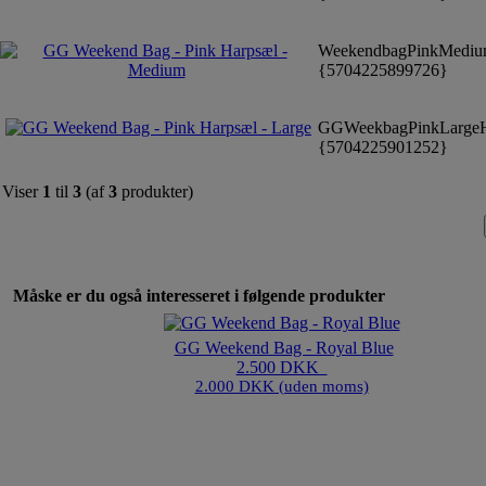
WeekendbagPinkMedi
{5704225899726}
GGWeekbagPinkLarge
{5704225901252}
Viser
1
til
3
(af
3
produkter)
Måske er du også interesseret i følgende produkter
GG Weekend Bag - Royal Blue
2.500 DKK
2.000 DKK (uden moms)