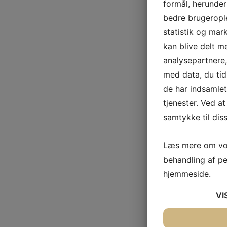
formål, herunder
bedre brugerople
statistik og mar
kan blive delt 
analysepartnere
med data, du tid
de har indsamle
tjenester. Ved at
samtykke til dis
Læs mere om vor
behandling af p
hjemmeside.
VI
JA
NEJ