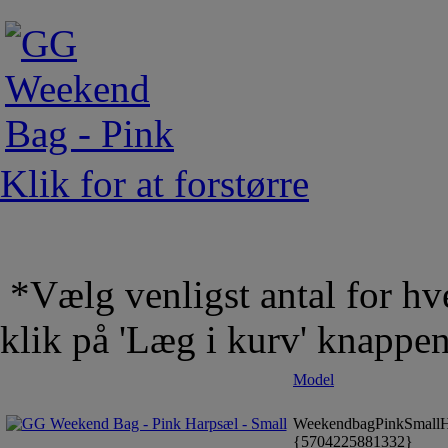
Klik for at forstørre
*Vælg venligst antal for hve
klik på 'Læg i kurv' knappe
Model
WeekendbagPinkSmall
{5704225881332}