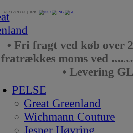
+45 23 29 93 42 |
B2B
• Fri fragt ved køb over 
fratrækkes moms ved kas
• Levering GL
PELSE
Great Greenland
Wichmann Couture
Jesper Høvring