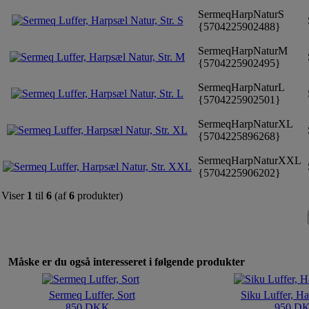
SermeqHarpNaturS
{5704225902488}
SermeqHarpNaturM
{5704225902495}
SermeqHarpNaturL
{5704225902501}
SermeqHarpNaturXL
{5704225896268}
SermeqHarpNaturXXL
{5704225906202}
Viser
1
til
6
(af
6
produkter)
Måske er du også interesseret i følgende produkter
Sermeq Luffer, Sort
Siku Luffer, H
850 DKK
950 