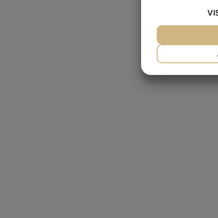
VI
JA
NEJ
NÃ¸DVENDIG
JA
NEJ
MARKETING