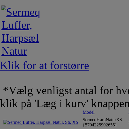
Klik for at forstørre
*Vælg venligst antal for hve
klik på 'Læg i kurv' knappe
Model
SermeqHarpNaturXS
{5704225902655}