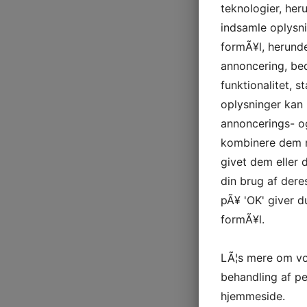
teknologier, heru
indsamle oplysni
formÃ¥l, herunde
annoncering, be
funktionalitet, s
oplysninger kan 
annoncerings- o
kombinere dem m
givet dem eller
din brug af deres
pÃ¥ 'OK' giver d
formÃ¥l.
LÃ¦s mere om vo
behandling af p
hjemmeside.