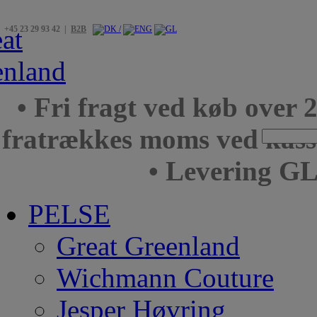
+45 23 29 93 42 |
B2B
• Fri fragt ved køb over 
fratrækkes moms ved kas
• Levering GL
PELSE
Great Greenland
Wichmann Couture
Jesper Høvring