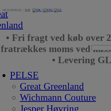
+45 23 29 93 42 |
B2B
• Fri fragt ved køb over 
fratrækkes moms ved kas
• Levering GL
PELSE
Great Greenland
Wichmann Couture
Jesper Høvring