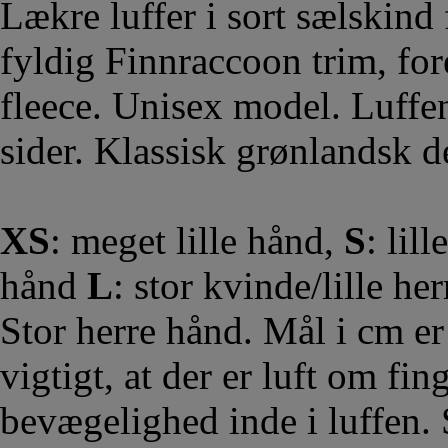
Lækre luffer i sort sælskin
fyldig Finnraccoon trim, fo
fleece. Unisex model. Luffe
sider. Klassisk grønlandsk 
XS
: meget lille hånd,
S
: lil
hånd
L
: stor kvinde/lille he
Stor herre hånd. Mål i cm er
vigtigt, at der er luft om fin
bevægelighed inde i luffen. 