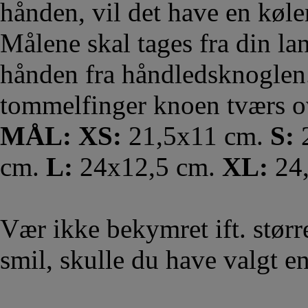
hånden, vil det have en køl
Målene skal tages fra din la
hånden fra håndledsknoglen.
tommelfinger knoen tværs 
MÅL: XS:
21,5x11 cm.
S:
2
cm.
L:
24x12,5 cm.
XL:
24
Vær ikke bekymret ift. større
smil, skulle du have valgt en 