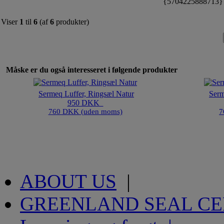
{5704225888713
Viser
1
til
6
(af
6
produkter)
Måske er du også interesseret i følgende produkter
Sermeq Luffer, Ringsæl Natur
Serm
950 DKK
760 DKK (uden moms)
7
ABOUT US
|
GREENLAND SEAL C