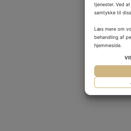
tjenester. Ved at
samtykke til dis
Læs mere om vor
behandling af p
hjemmeside.
VI
JA
NEJ
NØDVENDIG
JA
NEJ
MARKETING