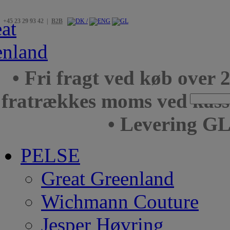
+45 23 29 93 42 |
B2B
• Fri fragt ved køb over 
fratrækkes moms ved kas
• Levering GL
PELSE
Great Greenland
Wichmann Couture
Jesper Høvring