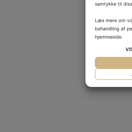
samtykke til dis
Læs mere om vor
behandling af p
hjemmeside.
VI
JA
NEJ
NØDVENDIG
JA
NEJ
MARKETING