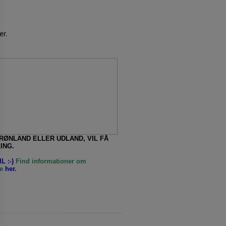
er.
GRØNLAND ELLER UDLAND, VIL FÅ
ING.
L :-)
Find informationer om
e
her.