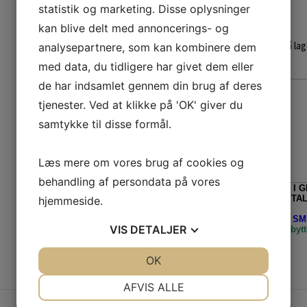
statistik og marketing. Disse oplysninger
Design af Great Greenland
kan blive delt med annoncerings- og
Varen er på lag
analysepartnere, som kan kombinere dem
med data, du tidligere har givet dem eller
de har indsamlet gennem din brug af deres
tjenester. Ved at klikke på 'OK' giver du
samtykke til disse formål.
Læs mere om vores brug af cookies og
behandling af persondata på vores
ALLE ORDRE, TIL LEVERING I 
FRATRUKKET MOMS VED BETAL
hjemmeside.
Husk - Vi bytter ALTID med et SMI
VIS
DETALJER
levering/fragt, returnering og bytt
JA
NEJ
OK
JA
NEJ
NØDVENDIGE
PRÆFERENCER
AFVIS ALLE