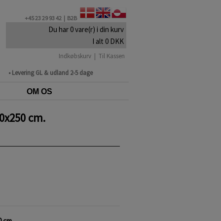
+45 23 29 93 42 |
B2B
Du har 0 vare(r) i din kurv
I alt 0 DKK
Indkøbskurv
|
Til Kassen
• Levering GL & udland 2-5 dage
OM OS
40x250 cm.
0 cm