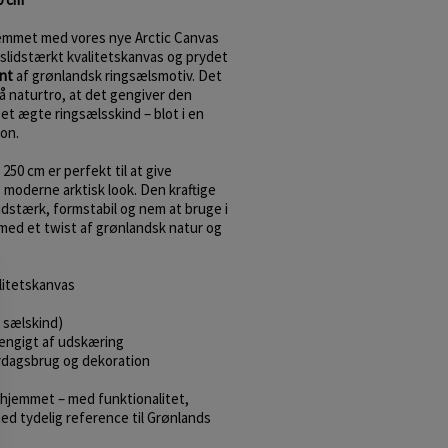
hjemmet med vores nye Arctic Canvas
og slidstærkt kvalitetskanvas og prydet
int
af grønlandsk ringsælsmotiv. Det
så naturtro, at det gengiver den
et ægte ringsælsskind – blot i en
ion.
250 cm er perfekt til at give
 moderne arktisk look. Den kraftige
idstærk, formstabil og nem at bruge i
med et twist af grønlandsk natur og
alitetskanvas
 sælskind)
hængigt af udskæring
rdagsbrug og dekoration
 hjemmet – med funktionalitet,
d tydelig reference til Grønlands