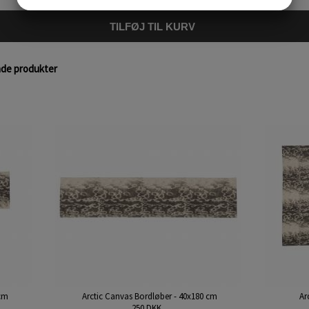
JA
NEJ
JA
NEJ
MARKETING
STATISTIK
TILFØJ TIL KURV
nde produkter
 cm
Arctic Canvas Bordløber - 40x180 cm
Ar
250 DKK