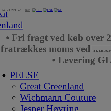
+45 23 29 93 42 |
B2B
• Fri fragt ved køb over 
fratrækkes moms ved kas
• Levering GL
PELSE
Great Greenland
Wichmann Couture
Jesper Høvring