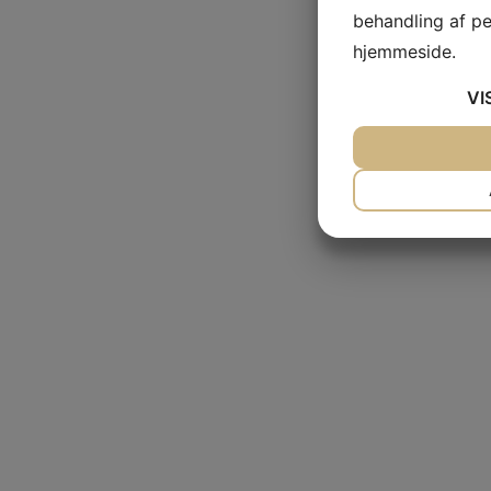
behandling af p
hjemmeside.
VI
JA
NEJ
NØDVENDIG
JA
NEJ
MARKETING