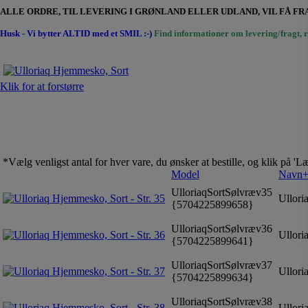
ALLE ORDRE, TIL LEVERING I GRØNLAND ELLER UDLAND, VIL FÅ 
Husk - Vi bytter ALTID med et SMIL :-)
Find informationer om levering/fragt, r
Klik for at forstørre
*Vælg venligst antal for hver vare, du ønsker at bestille, og klik på '
Model
Navn
UlloriaqSortSølvræv35
Ulloria
{5704225899658}
UlloriaqSortSølvræv36
Ulloria
{5704225899641}
UlloriaqSortSølvræv37
Ulloria
{5704225899634}
UlloriaqSortSølvræv38
Ulloria