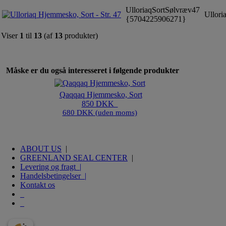
UlloriaqSortSølvræv47
Ulloria
{5704225906271}
Viser
1
til
13
(af
13
produkter)
Måske er du også interesseret i følgende produkter
Qaqqaq Hjemmesko, Sort
850 DKK
680 DKK (uden moms)
ABOUT US
|
GREENLAND SEAL CENTER
|
Levering og fragt |
Handelsbetingelser |
Kontakt os