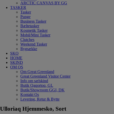
ARCTIC CANVAS BY GG
TASKER
Tasker
Punge
Business Tasker
Bæltetasker
Kosmetik Tasker
Mobil/Mini Tasker
Clutches
Weekend Tasker
Rygsække
SKO
HOME
SKIND
OM OS
Om Great Greenland
Great Greenland Visitor Center
Info om sælskind
Butik Qaqortoq, GL
Butik/Showroom GGI, DK
Kontakt Os
Levering, Retur & Bytte
Ulloriaq Hjemmesko, Sort