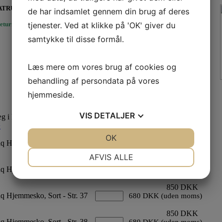
FRATRUKKET MOMS VED BETALING.
de har indsamlet gennem din brug af deres
tjenester. Ved at klikke på 'OK' giver du
eturnering og bytte
her.
samtykke til disse formål.
Læs mere om vores brug af cookies og
behandling af persondata på vores
hjemmeside.
VIS
DETALJER
Læg i kurv' knappen.
+
Vælg antal
Pris
850 DKK
JA
NEJ
OK
JA
NEJ
q Hjemmesko, Sort - Str. 35
680 DKK (uden moms)
NØDVENDIGE
PRÆFERENCER
AFVIS ALLE
850 DKK
q Hjemmesko, Sort - Str. 36
680 DKK (uden moms)
JA
NEJ
JA
NEJ
850 DKK
MARKETING
STATISTIK
q Hjemmesko, Sort - Str. 37
680 DKK (uden moms)
850 DKK
q Hjemmesko, Sort - Str. 38