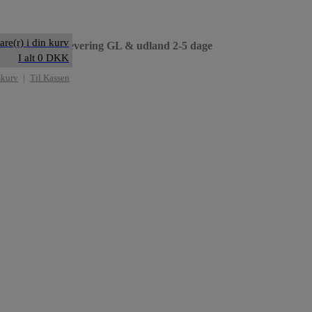
are(r) i din kurv
til dag
• Levering GL & udland 2-5 dage
I alt 0 DKK
skurv
|
Til Kassen