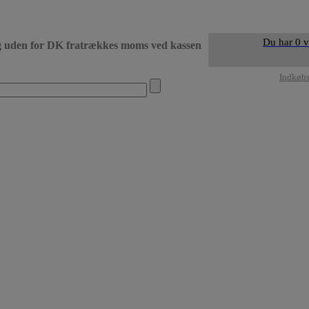
Du har 0 v
g uden for DK fratrækkes moms ved kassen
• Levering DK dag 
Indkøb