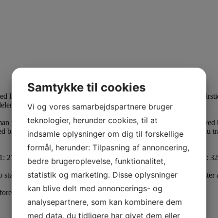
Samtykke til cookies
ed lammeskind og polar fleece. En perfekt hjemmesko til de kolde årst
en er vores absolut bestseller og har været det i årevis.
Vi og vores samarbejdspartnere bruger
teknologier, herunder cookies, til at
 prøver den første gang. Den vil give sig op til en halv størrelse ved
brug, - du vil herefter ikke være i tvivl om højre/venstre fod når du 
indsamle oplysninger om dig til forskellige
formål, herunder: Tilpasning af annoncering,
41: 27cm, 42:28cm, 43: 29cm, 44: 30cm, 45: 30,5cm, 46:31,5cm, 47: 3
bedre brugeroplevelse, funktionalitet,
statistik og marketing. Disse oplysninger
størrelser, så vælg den mindste str. da de giver sig lidt. Husk vi bytter a
kan blive delt med annoncerings- og
 forekomme i mål.
analysepartnere, som kan kombinere dem
med data, du tidligere har givet dem eller