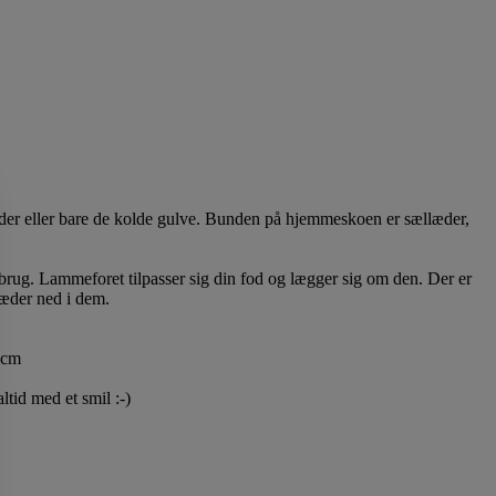
ider eller bare de kolde gulve. Bunden på hjemmeskoen er sællæder,
 brug. Lammeforet tilpasser sig din fod og lægger sig om den. Der er
træder ned i dem.
2cm
ltid med et smil :-)