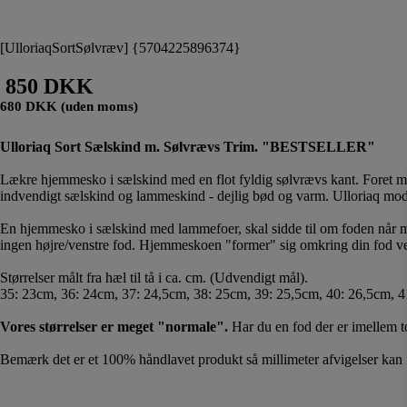
[UlloriaqSortSølvræv] {5704225896374}
850 DKK
680 DKK (uden moms)
Ulloriaq Sort Sælskind m. Sølvrævs Trim. "BESTSELLER"
Lækre hjemmesko i sælskind med en flot fyldig sølvrævs kant. Foret m
indvendigt sælskind og lammeskind - dejlig bød og varm. Ulloriaq model
En hjemmesko i sælskind med lammefoer, skal sidde til om foden når man
ingen højre/venstre fod. Hjemmeskoen "former" sig omkring din fod ved 
Størrelser målt fra hæl til tå i ca. cm. (Udvendigt mål).
35: 23cm, 36: 24cm, 37: 24,5cm, 38: 25cm, 39: 25,5cm, 40: 26,5cm, 
Vores størrelser er meget "normale".
Har du en fod der er imellem to 
Bemærk det er et 100% håndlavet produkt så millimeter afvigelser kan