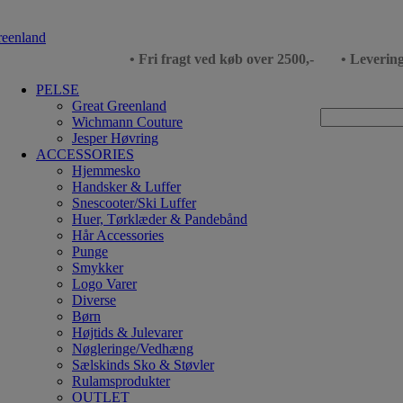
• Fri fragt ved køb over 2500,-
• Leverin
PELSE
Great Greenland
Wichmann Couture
Jesper Høvring
ACCESSORIES
Hjemmesko
Handsker & Luffer
Snescooter/Ski Luffer
Huer, Tørklæder & Pandebånd
Hår Accessories
Punge
Smykker
Logo Varer
Diverse
Børn
Højtids & Julevarer
Nøgleringe/Vedhæng
Sælskinds Sko & Støvler
Rulamsprodukter
OUTLET