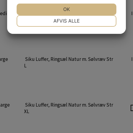
JA
NEJ
OK
JA
NEJ
Medium
Siku Luffer, Ringsæl Natur m. Sølvræv Str
NØDVENDIGE
PRÆFERENCER
M
AFVIS ALLE
JA
NEJ
JA
NEJ
MARKETING
STATISTIK
arge
Siku Luffer, Ringsæl Natur m. Sølvræv Str
L
large
Siku Luffer, Ringsæl Natur m. Sølvræv Str
XL