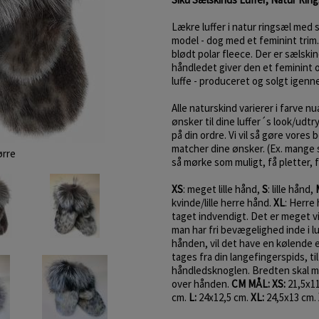
Lækre luffer i natur ringsæl med 
model - dog med et feminint trim
blødt polar fleece. Der er sælskin
håndledet giver den et feminint 
luffe - produceret og solgt igenn
Alle naturskind varierer i farve n
ønsker til dine luffer´s look/udtr
på din ordre. Vi vil så gøre vores 
matcher dine ønsker. (Ex. mange s
ørre
så mørke som muligt, få pletter, f
XS
: meget lille hånd,
S
: lille hånd,
kvinde/lille herre hånd.
XL
: Herre
taget indvendigt. Det er meget vig
man har fri bevægelighed inde i lu
hånden, vil det have en kølende 
tages fra din langefingerspids, ti
håndledsknoglen. Bredten skal m
over hånden.
CM MÅL: XS:
21,5x1
cm.
L:
24x12,5 cm.
XL:
24,5x13 cm.