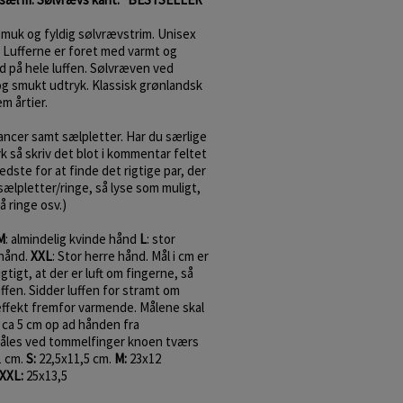
smuk og fyldig sølvrævstrim. Unisex
. Lufferne er foret med varmt og
d på hele luffen.
Sølvræven ved
og smukt udtryk. Klassisk grønlandsk
em årtier.
uancer samt sælpletter. Har du særlige
yk så skriv det blot i kommentar feltet
bedste for at finde det rigtige par, der
ælpletter/ringe, så lyse som muligt,
å ringe osv.)
M
: almindelig kvinde hånd
L
: stor
 hånd.
XXL
: Stor herre hånd. Mål i cm er
tigt, at der er luft om fingerne, så
ffen. Sidder luffen for stramt om
effekt fremfor varmende. Målene skal
l ca 5 cm op ad hånden fra
åles ved tommelfinger knoen tværs
1 cm.
S:
22,5x11,5 cm.
M:
23x12
XXL:
25x13,5