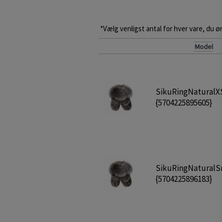
*Vælg venligst antal for hver vare, du øn
Model
SikuRingNaturalX
{5704225895605}
SikuRingNaturalS
{5704225896183}