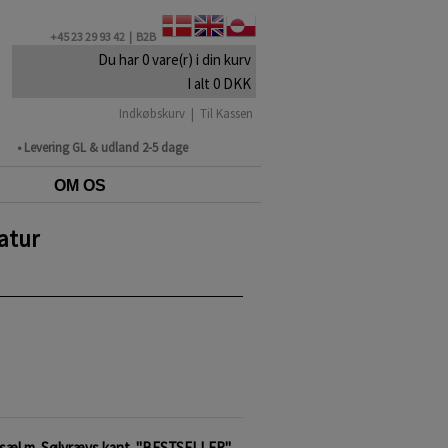
+45 23 29 93 42 |
B2B
Du har 0 vare(r) i din kurv
I alt 0 DKK
Indkøbskurv
|
Til Kassen
• Levering GL & udland 2-5 dage
OM OS
atur
ngsæl m. Sølvrævs kant. "BESTSELLER"