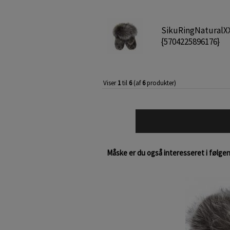
SikuRingNaturalX
{5704225896176}
Viser
1
til
6
(af
6
produkter)
Måske er du også interesseret i følge