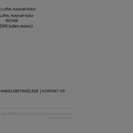
 Luffer, Harpsæl Natur
950 DKK
 DKK (uden moms)
HANDELSBETINGELSER |
KONTAKT OS
right © 2020 Great Greenland A/S All Rights Reserved.
Powered by
Webex