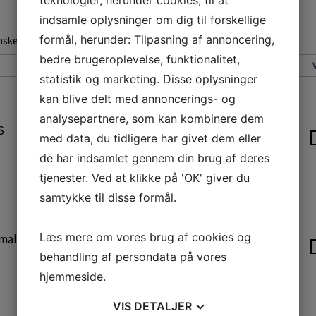
teknologier, herunder cookies, til at
indsamle oplysninger om dig til forskellige
formål, herunder: Tilpasning af annoncering,
sker at bestille, og klik på 'Læg i kurv' knappen.
bedre brugeroplevelse, funktionalitet,
V
Navn+
statistik og marketing. Disse oplysninger
kan blive delt med annoncerings- og
analysepartnere, som kan kombinere dem
S
Siku Luffer, Ringsæl Natur m. Sølvræv Str
med data, du tidligere har givet dem eller
XS
de har indsamlet gennem din brug af deres
tjenester. Ved at klikke på 'OK' giver du
samtykke til disse formål.
Læs mere om vores brug af cookies og
mall
Siku Luffer, Ringsæl Natur m. Sølvræv Str
S
behandling af persondata på vores
hjemmeside.
VIS
DETALJER