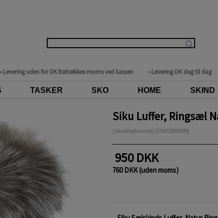
• Levering uden for DK fratrækkes moms ved kassen
• Levering DK dag til dag
S
TASKER
SKO
HOME
SKIND
Siku Luffer, Ringsæl N
[SikuRingNatural] {5704225895599}
950 DKK
760 DKK (uden moms)
Siku Sælskinds Luffer, Natur Ri