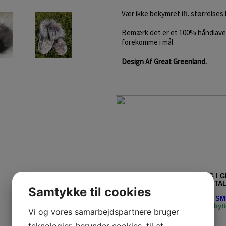
Vær ikke bekymret ift. størrelses b
Bemærk det er et 100% håndlavet 
forekomme i mål.
Design Af Great Greenland.
ALLE ORDRE, TIL LEVERING I 
FRATRUKKET MOMS VED BETAL
Samtykke til cookies
Husk - Vi bytter ALTID med et SMI
levering/fragt, returnering og bytt
Vi og vores samarbejdspartnere bruger