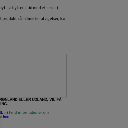
yt - vi bytter altid med et smil :-)
produkt så millimeter afvigelser, kan
GRØNLAND ELLER UDLAND, VIL FÅ
ING.
L :-)
Find informationer om
e
her.