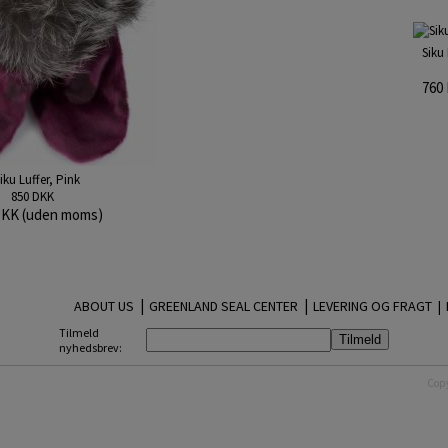
Siku
760
iku Luffer, Pink
850 DKK
DKK (uden moms)
|
|
ABOUT US
GREENLAND SEAL CENTER
LEVERING OG FRAGT |
Tilmeld
nyhedsbrev:
Copy