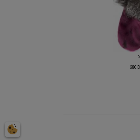
S
680 