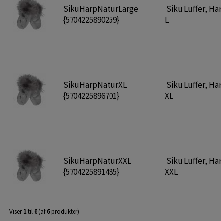
SikuHarpNaturLarge
Siku Luffer, Ha
{5704225890259}
L
SikuHarpNaturXL
Siku Luffer, Ha
{5704225896701}
XL
SikuHarpNaturXXL
Siku Luffer, Ha
{5704225891485}
XXL
Viser
1
til
6
(af
6
produkter)