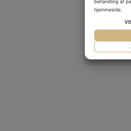
behandling af p
hjemmeside.
VI
JA
NEJ
NØDVENDIG
JA
NEJ
MARKETING