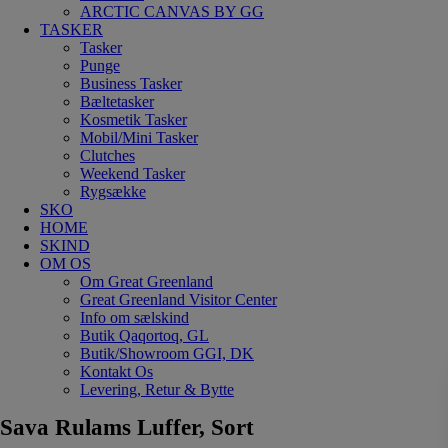
ARCTIC CANVAS BY GG
TASKER
Tasker
Punge
Business Tasker
Bæltetasker
Kosmetik Tasker
Mobil/Mini Tasker
Clutches
Weekend Tasker
Rygsække
SKO
HOME
SKIND
OM OS
Om Great Greenland
Great Greenland Visitor Center
Info om sælskind
Butik Qaqortoq, GL
Butik/Showroom GGI, DK
Kontakt Os
Levering, Retur & Bytte
Sava Rulams Luffer, Sort