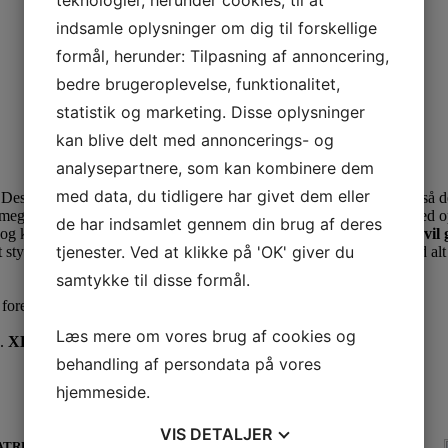
indsamle oplysninger om dig til forskellige
formål, herunder: Tilpasning af annoncering,
bedre brugeroplevelse, funktionalitet,
statistik og marketing. Disse oplysninger
kan blive delt med annoncerings- og
analysepartnere, som kan kombinere dem
med data, du tidligere har givet dem eller
Designet er helt enkelt og cool. Foret er rulammens bløde bagside, så d
meget forskellige looks i samme luffe. Ét maskulint udtryk og ét, med
de har indsamlet gennem din brug af deres
g kommer i størrelserne S-XL. Modellen er meget normal i str. og
vil
tjenester. Ved at klikke på 'OK' giver du
 stykker fra fx. vores rulamsjakke produktioner. Vi opbruger derved alt
samtykke til disse formål.
n forekomme.
Læs mere om vores brug af cookies og
.
XL:
Herre hånd.
behandling af persondata på vores
hjemmeside.
VIS
DETALJER
FRATRUKKET MOMS VED BETALING.