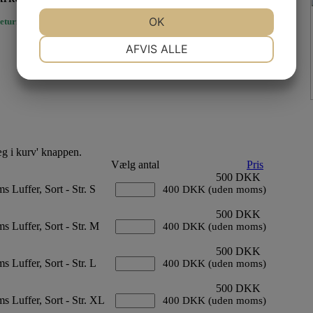
JA
NEJ
OK
JA
NEJ
eturnering og bytte
her.
NØDVENDIGE
PRÆFERENCER
AFVIS ALLE
JA
NEJ
JA
NEJ
MARKETING
STATISTIK
Læg i kurv' knappen.
Vælg antal
Pris
500 DKK
 Luffer, Sort - Str. S
400 DKK (uden moms)
500 DKK
 Luffer, Sort - Str. M
400 DKK (uden moms)
500 DKK
 Luffer, Sort - Str. L
400 DKK (uden moms)
500 DKK
 Luffer, Sort - Str. XL
400 DKK (uden moms)