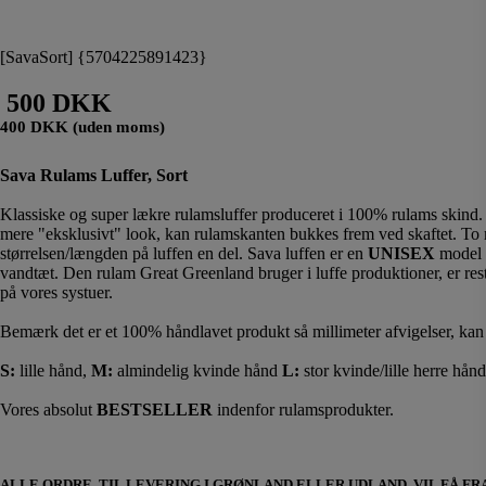
[SavaSort] {5704225891423}
500 DKK
400 DKK (uden moms)
Sava Rulams Luffer, Sort
Klassiske og super lækre rulamsluffer produceret i 100% rulams skind. 
mere "eksklusivt" look, kan rulamskanten bukkes frem ved skaftet. To 
størrelsen/længden på luffen en del. Sava luffen er en
UNISEX
model o
vandtæt. Den rulam Great Greenland bruger i luffe produktioner, er rest
på vores systuer.
Bemærk det er et 100% håndlavet produkt så millimeter afvigelser, ka
S:
lille hånd,
M:
almindelig kvinde hånd
L:
stor kvinde/lille herre hånd
Vores absolut
BESTSELLER
indenfor rulamsprodukter.
ALLE ORDRE, TIL LEVERING I GRØNLAND ELLER UDLAND, VIL FÅ 