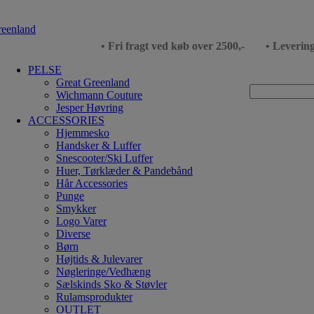
• Fri fragt ved køb over 2500,-
• Leverin
PELSE
Great Greenland
Wichmann Couture
Jesper Høvring
ACCESSORIES
Hjemmesko
Handsker & Luffer
Snescooter/Ski Luffer
Huer, Tørklæder & Pandebånd
Hår Accessories
Punge
Smykker
Logo Varer
Diverse
Børn
Højtids & Julevarer
Nøgleringe/Vedhæng
Sælskinds Sko & Støvler
Rulamsprodukter
OUTLET