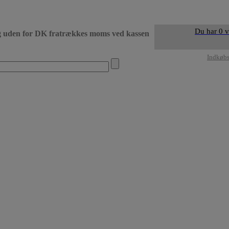
Du har 0 v
g uden for DK fratrækkes moms ved kassen
• Levering DK dag 
Indkøb