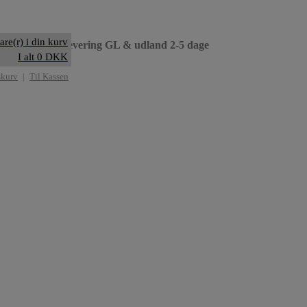
are(r) i din kurv
til dag
• Levering GL & udland 2-5 dage
I alt 0 DKK
skurv
|
Til Kassen