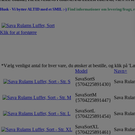
Husk - Vi bytter ALTID med et SMIL :-)
Find informationer om levering/fragt, r
Klik for at forstørre
*Vælg venligst antal for hver vare, du ønsker at bestille, og klik på '
Model
Navn+
SavaSortS
Sava Rulams
{5704225891430}
SavaSortM
Sava Rulams
{5704225891447}
SavaSortL
Sava Rulams
{5704225891454}
SavaSortXL
Sava Rulams
{5704225891461}