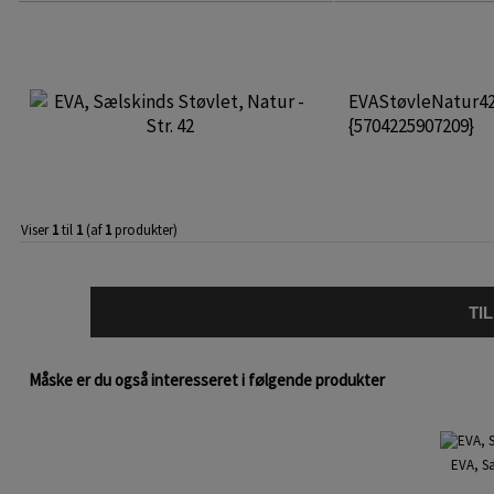
EVAStøvleNatur4
{5704225907209}
Viser
1
til
1
(af
1
produkter)
TI
Måske er du også interesseret i følgende produkter
EVA, Sæ