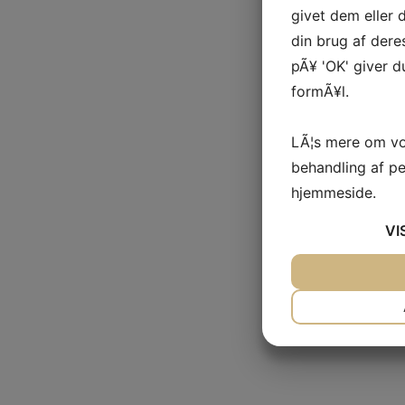
givet dem eller
din brug af deres
pÃ¥ 'OK' giver d
formÃ¥l.
LÃ¦s mere om vo
behandling af p
hjemmeside.
VI
JA
NEJ
NÃ¸DVENDIG
JA
NEJ
MARKETING