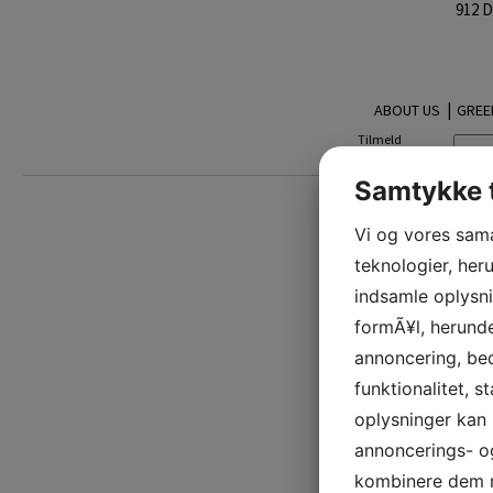
912 
|
ABOUT US
GREE
Tilmeld
nyhedsbrev:
Samtykke t
Vi og vores sam
teknologier, heru
indsamle oplysni
formÃ¥l, herunde
annoncering, be
funktionalitet, s
oplysninger kan 
annoncerings- o
kombinere dem m