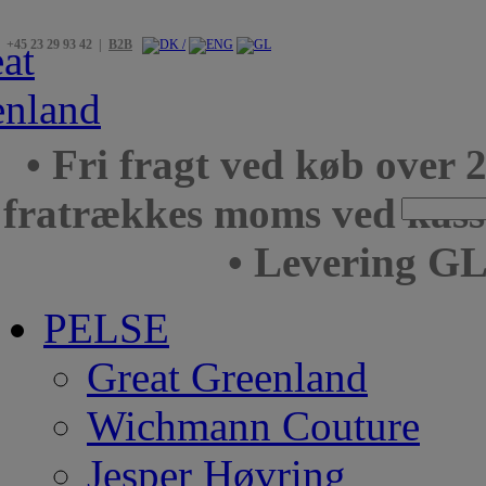
+45 23 29 93 42 |
B2B
• Fri fragt ved køb over 
fratrækkes moms ved kas
• Levering GL
PELSE
Great Greenland
Wichmann Couture
Jesper Høvring