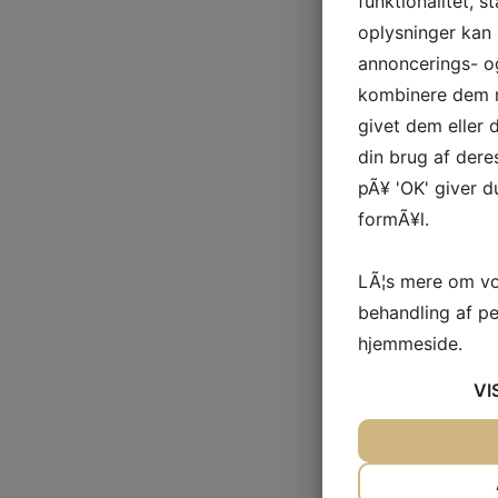
funktionalitet, s
oplysninger kan 
annoncerings- o
kombinere dem m
givet dem eller
din brug af deres
pÃ¥ 'OK' giver d
formÃ¥l.
LÃ¦s mere om vo
behandling af p
hjemmeside.
VI
JA
NEJ
NÃ¸DVENDIG