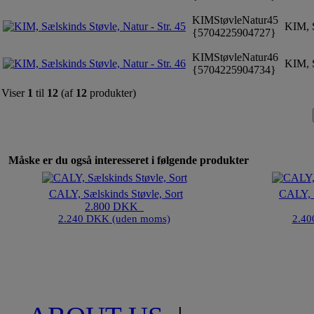
KIMStøvleNatur45
KIM, S
{5704225904727}
KIMStøvleNatur46
KIM, S
{5704225904734}
Viser
1
til
12
(af
12
produkter)
Måske er du også interesseret i følgende produkter
CALY, Sælskinds Støvle, Sort
CALY, S
2.800 DKK
2.240 DKK (uden moms)
2.40