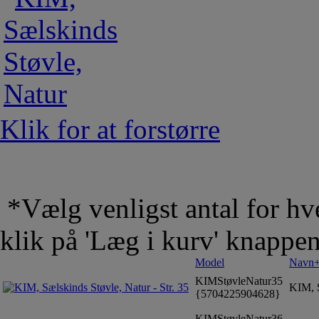
Klik for at forstørre
*Vælg venligst antal for hve
klik på 'Læg i kurv' knappe
Model
Navn
KIMStøvleNatur35
KIM, S
{5704225904628}
KIMStøvleNatur36