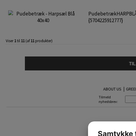
PudebetrækHARPBL
{5704225912777}
Viser
1
til
11
(af
11
produkter)
TI
|
ABOUT US
GREE
Tilmeld
nyhedsbrev:
Samtykke t