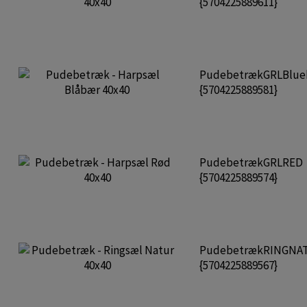
{5704225889611}
PudebetrækGRLBlue
{5704225889581}
PudebetrækGRLRED
{5704225889574}
PudebetrækRINGNA
{5704225889567}