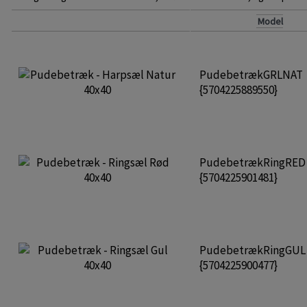
Model
PudebetrækGRLNAT
{5704225889550}
PudebetrækRingRE
{5704225901481}
PudebetrækRingGU
{5704225900477}