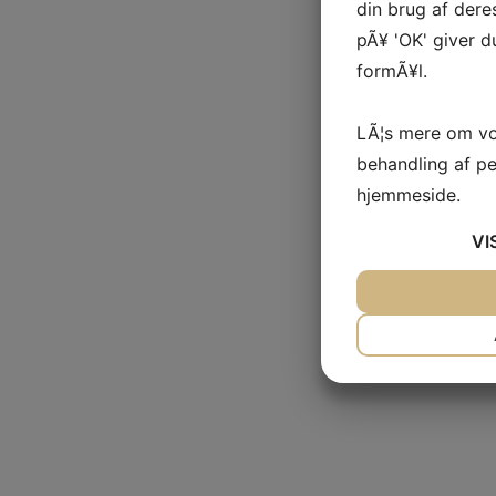
din brug af deres
pÃ¥ 'OK' giver d
formÃ¥l.
LÃ¦s mere om vo
behandling af p
hjemmeside.
VI
JA
NEJ
NÃ¸DVENDIG
JA
NEJ
MARKETING