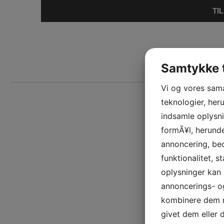
TI
|
ABOUT US
GREE
Samtykke t
Tilmeld
nyhedsbrev:
Vi og vores sam
teknologier, heru
indsamle oplysni
formÃ¥l, herunde
annoncering, be
funktionalitet, s
oplysninger kan 
annoncerings- o
kombinere dem m
givet dem eller