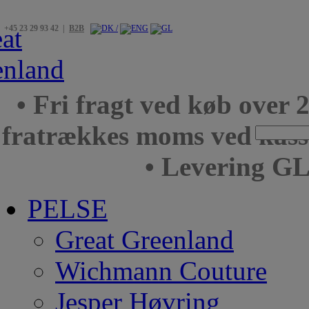
+45 23 29 93 42 |
B2B
• Fri fragt ved køb over 
fratrækkes moms ved kas
• Levering GL
PELSE
Great Greenland
Wichmann Couture
Jesper Høvring