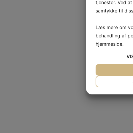
tjenester. Ved at
samtykke til dis
Læs mere om vor
behandling af p
hjemmeside.
VI
JA
NEJ
NØDVENDIG
JA
NEJ
MARKETING