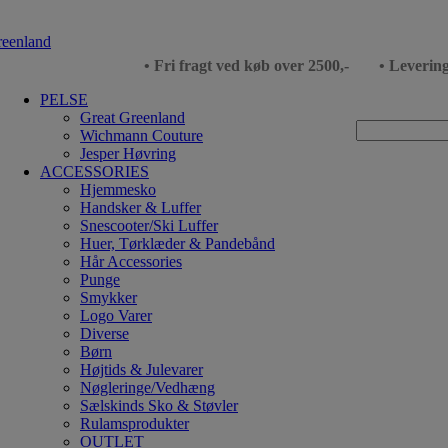
• Fri fragt ved køb over 2500,-
• Leverin
PELSE
Great Greenland
Wichmann Couture
Jesper Høvring
ACCESSORIES
Hjemmesko
Handsker & Luffer
Snescooter/Ski Luffer
Huer, Tørklæder & Pandebånd
Hår Accessories
Punge
Smykker
Logo Varer
Diverse
Børn
Højtids & Julevarer
Nøgleringe/Vedhæng
Sælskinds Sko & Støvler
Rulamsprodukter
OUTLET