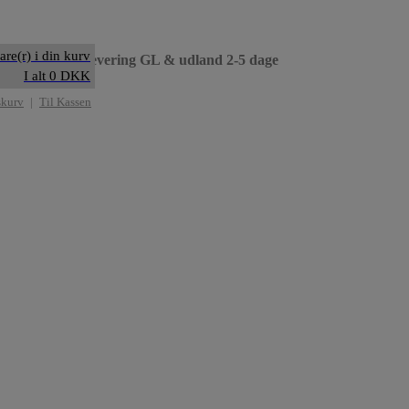
are(r) i din kurv
til dag
• Levering GL & udland 2-5 dage
I alt 0 DKK
skurv
|
Til Kassen