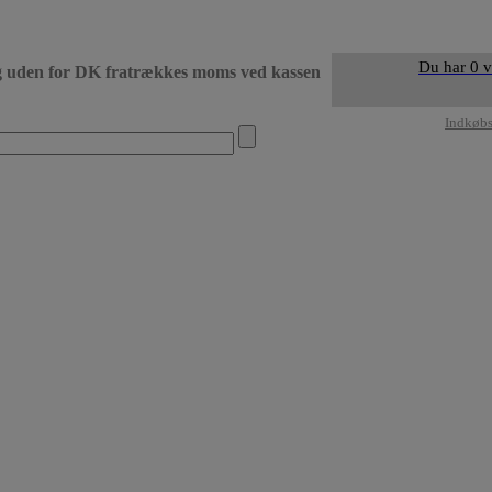
Du har 0 v
g uden for DK fratrækkes moms ved kassen
• Levering DK dag 
Indkøb