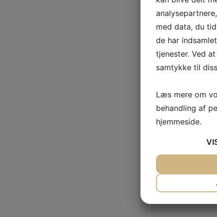
analysepartnere
med data, du tid
de har indsamle
tjenester. Ved at
samtykke til dis
Læs mere om vor
behandling af p
hjemmeside.
VI
JA
NEJ
NØDVENDIG
JA
NEJ
MARKETING