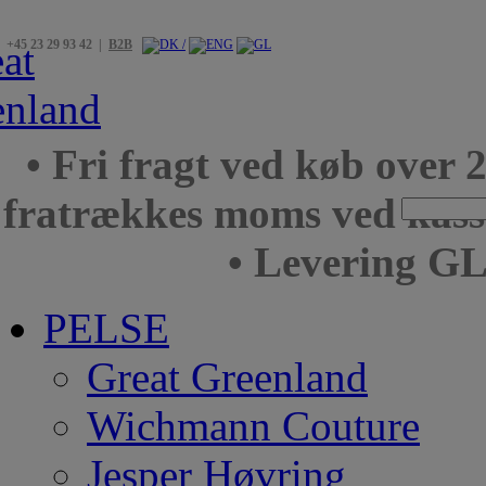
+45 23 29 93 42 |
B2B
• Fri fragt ved køb over 
fratrækkes moms ved kas
• Levering GL
PELSE
Great Greenland
Wichmann Couture
Jesper Høvring