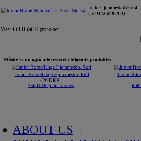
JuniorHjemmeskoSort34
J
{5704225899290}
Viser
1
til
11
(af
11
produkter)
Måske er du også interesseret i følgende produkter
Junior Børne/Unge Hjemmesko, Rød
Junior Bør
420 DKK
336 DKK (uden moms)
600
ABOUT US
|