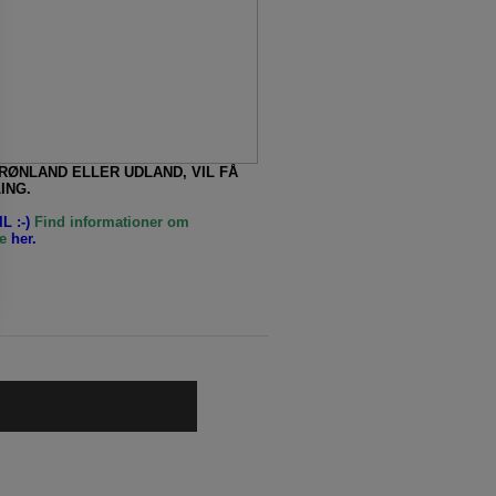
GRØNLAND ELLER UDLAND, VIL FÅ
ING.
L :-)
Find informationer om
e
her.