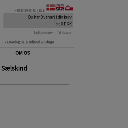
+45 23 29 93 42 |
B2B
Du har 0 vare(r) i din kurv
I alt 0 DKK
Indkøbskurv
|
Til Kassen
• Levering GL & udland 2-5 dage
OM OS
t Sælskind