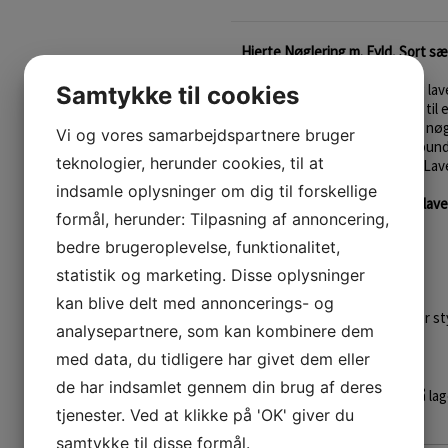
Hjerte Nøglering m. Fyld, Sort sæ
Smuk og funktionel nøglering lave
Samtykke til cookies
WOW factor som accessories til e
smart taske vedhæng. Hjerte nøg
Vi og vores samarbejdspartnere bruger
og et Great Greenland logo i bund
teknologier, herunder cookies, til at
en god tyngde og et 3D look. Laves
indsamle oplysninger om dig til forskellige
Bemærk det er et
100% håndlave
formål, herunder: Tilpasning af annoncering,
forekomme i mål.
bedre brugeroplevelse, funktionalitet,
Mål:
statistik og marketing. Disse oplysninger
Metalringen = 3,3 cm i Ø.
Hjertet = 10,5 x 9 cm.
kan blive delt med annoncerings- og
Fuld længde inkl. ring og læder s
analysepartnere, som kan kombinere dem
Design af Great Greenland.
med data, du tidligere har givet dem eller
de har indsamlet gennem din brug af deres
Varen er på lag
tjenester. Ved at klikke på 'OK' giver du
samtykke til disse formål.