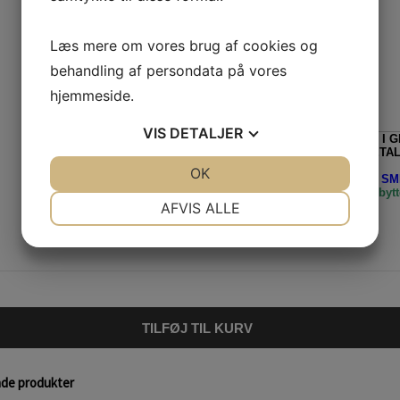
Læs mere om vores brug af cookies og
behandling af persondata på vores
hjemmeside.
VIS
DETALJER
ALLE ORDRE, TIL LEVERING I 
FRATRUKKET MOMS VED BETAL
JA
NEJ
OK
JA
NEJ
Husk - Vi bytter ALTID med et SMI
levering/fragt, returnering og bytt
NØDVENDIGE
PRÆFERENCER
AFVIS ALLE
JA
NEJ
JA
NEJ
MARKETING
STATISTIK
TILFØJ TIL KURV
nde produkter