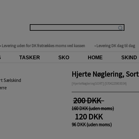
• Levering uden for DK fratrækkes moms ved kassen
• Levering DK dag til dag
S
TASKER
SKO
HOME
SKIND
Hjerte Nøglering, Sor
[HjerteNøgleringSORT] {5704225903034}
ørre
200 DKK
160 DKK (uden moms)
120 DKK
96 DKK (uden moms)