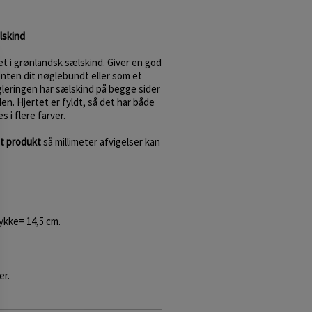
lskind
t i grønlandsk sælskind. Giver en god
nten dit nøglebundt eller som et
leringen har sælskind på begge sider
en. Hjertet er fyldt, så det har både
 i flere farver.
t produkt
så millimeter afvigelser kan
tykke= 14,5 cm.
er.