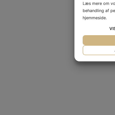
Læs mere om vor
behandling af p
hjemmeside.
VI
JA
NEJ
NØDVENDIG
JA
NEJ
MARKETING