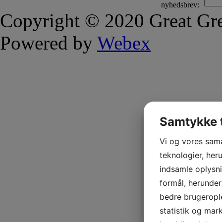
nyhedsbrev:
Copyright © 2020 Great Gre
Powered by
Webex
Samtykke t
Vi og vores sam
teknologier, heru
indsamle oplysni
formål, herunder
bedre brugerople
statistik og mar