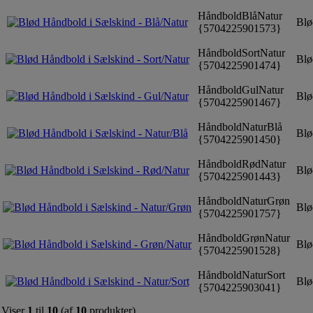
HåndboldBlåNatur
Blød
{5704225901573}
HåndboldSortNatur
Blød
{5704225901474}
HåndboldGulNatur
Blø
{5704225901467}
HåndboldNaturBlå
Blød
{5704225901450}
HåndboldRødNatur
Blø
{5704225901443}
HåndboldNaturGrøn
Blø
{5704225901757}
HåndboldGrønNatur
Blø
{5704225901528}
HåndboldNaturSort
Blød
{5704225903041}
Viser
1
til
10
(af
10
produkter)