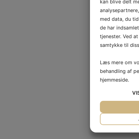
kan blive delt 
analysepartnere
med data, du tid
de har indsamle
tjenester. Ved at
samtykke til dis
Læs mere om vor
behandling af p
hjemmeside.
VI
JA
NEJ
NØDVENDIG
JA
NEJ
MARKETING