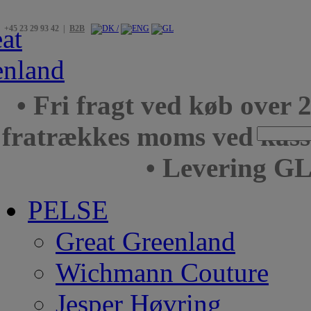
+45 23 29 93 42 |
B2B
• Fri fragt ved køb over 
fratrækkes moms ved kas
• Levering GL
PELSE
Great Greenland
Wichmann Couture
Jesper Høvring