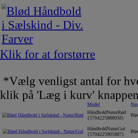
Klik for at forstørre
*Vælg venligst antal for hve
klik på 'Læg i kurv' knappe
Model
Na
HåndboldNaturRød
Blø
{5704225888058}
HåndboldNaturGul
Blø
{5704225901887}