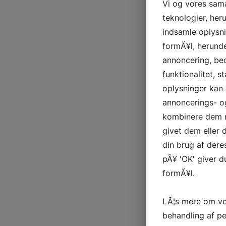
Vi og vores sam
teknologier, heru
indsamle oplysni
formÃ¥l, herunde
annoncering, be
funktionalitet, s
oplysninger kan 
annoncerings- o
kombinere dem m
givet dem eller
din brug af deres
pÃ¥ 'OK' giver d
formÃ¥l.
LÃ¦s mere om vo
behandling af p