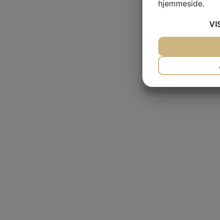
hjemmeside.
VI
JA
NEJ
NÃ¸DVENDIG
JA
NEJ
MARKETING