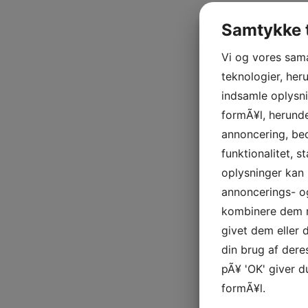
Samtykke t
Vi og vores sam
teknologier, heru
indsamle oplysni
formÃ¥l, herunde
annoncering, be
funktionalitet, s
oplysninger kan 
annoncerings- o
kombinere dem m
givet dem eller
din brug af deres
pÃ¥ 'OK' giver d
formÃ¥l.