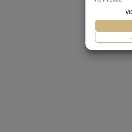
VI
JA
NEJ
NÃ¸DVENDIG
JA
NEJ
MARKETING