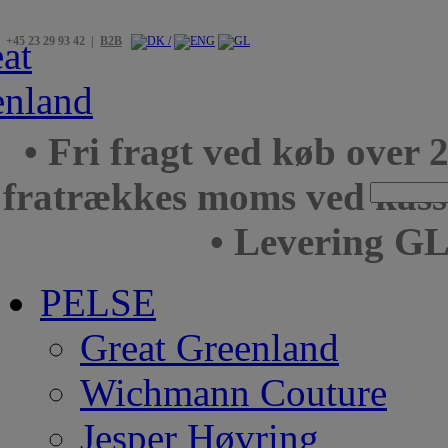
+45 23 29 93 42 |
B2B
• Fri fragt ved køb over 
fratrækkes moms ved kas
• Levering GL
PELSE
Great Greenland
Wichmann Couture
Jesper Høvring