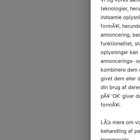
teknologier, heru
indsamle oplysni
formÃ¥l, herunde
annoncering, be
funktionalitet, s
oplysninger kan 
annoncerings- o
kombinere dem m
givet dem eller
din brug af deres
pÃ¥ 'OK' giver d
formÃ¥l.
LÃ¦s mere om vo
behandling af p
hjemmeside.