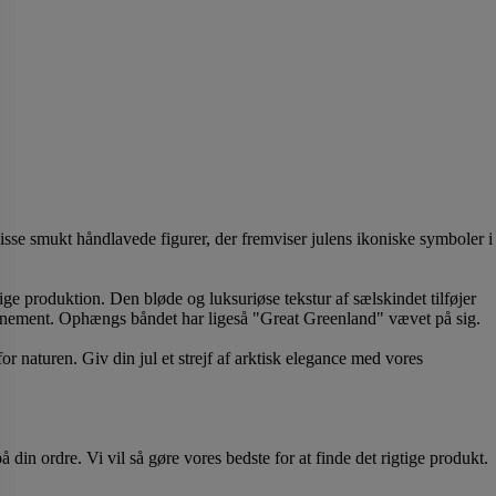
se smukt håndlavede figurer, der fremviser julens ikoniske symboler i
e produktion. Den bløde og luksuriøse tekstur af sælskindet tilføjer
affinement. Ophængs båndet har ligeså "Great Greenland" vævet på sig.
r naturen. Giv din jul et strejf af arktisk elegance med vores
 din ordre. Vi vil så gøre vores bedste for at finde det rigtige produkt.