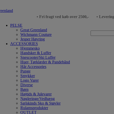
• Fri fragt ved køb over 2500,-
• Leverin
PELSE
Great Greenland
Wichmann Couture
Jesper Høvring
ACCESSORIES
Hjemmesko
Handsker & Luffer
Snescooter/Ski Luffer
Huer, Tørklæder & Pandebånd
Hår Accessories
Punge
Smykker
Logo Varer
Diverse
Børn
Højtids & Julevarer
Nøgleringe/Vedhæng
Sælskinds Sko & Støvler
Rulamsprodukter
OUTLET