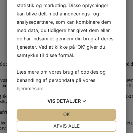
statistik og marketing. Disse oplysninger
kan blive delt med annoncerings- og
analysepartnere, som kan kombinere dem
med data, du tidligere har givet dem eller
de har indsamlet gennem din brug af deres
tjenester. Ved at klikke på 'OK' giver du
samtykke til disse formål.
lædt med ægte grønlandsk sælskind! Skab en unik julestemning med dis
Læs mere om vores brug af cookies og
behandling af persondata på vores
rkere, der anvender rester af ægte grønlandsk sælskind fra vores øvrig
træ på bagsiden med det prægede GG-logo tilføjer et elegant touch af r
hjemmeside.
 skønhed ind i dit hjem, men også en historie om sælfangst og respekt fo
VIS
DETALJER
tlige højtid.
 afvigelser kan forekomme.
JA
NEJ
OK
JA
NEJ
ge ønsker til dine produkters look så skriv det blot i kommentar feltet på
NØDVENDIGE
PRÆFERENCER
AFVIS ALLE
osv.)