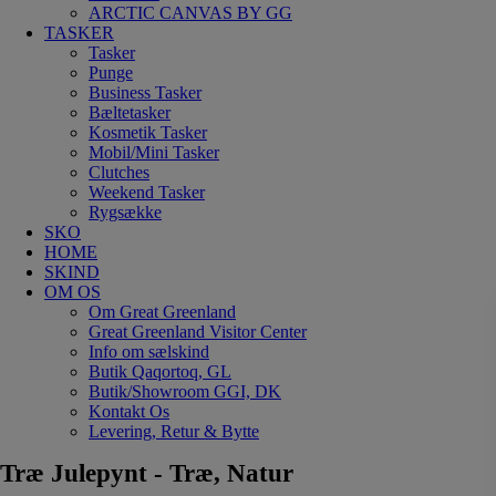
ARCTIC CANVAS BY GG
TASKER
Tasker
Punge
Business Tasker
Bæltetasker
Kosmetik Tasker
Mobil/Mini Tasker
Clutches
Weekend Tasker
Rygsække
SKO
HOME
SKIND
OM OS
Om Great Greenland
Great Greenland Visitor Center
Info om sælskind
Butik Qaqortoq, GL
Butik/Showroom GGI, DK
Kontakt Os
Levering, Retur & Bytte
Træ Julepynt - Træ, Natur