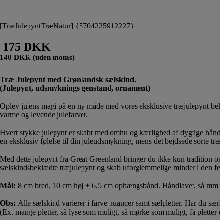
[TræJulepyntTræNatur] {5704225912227}
175 DKK
140 DKK (uden moms)
Træ Julepynt med Grønlandsk sælskind.
(Julepynt, udsmyknings genstand, ornament)
Oplev julens magi på en ny måde med vores eksklusive træjulepynt bek
varme og levende julefarver.
Hvert stykke julepynt er skabt med omhu og kærlighed af dygtige håndvæ
en eksklusiv følelse til din juleudsmykning, mens det bejdsede sorte 
Med dette julepynt fra Great Greenland bringer du ikke kun tradition og
sælskindsbeklædte træjulepynt og skab uforglemmelige minder i den fes
Mål:
8 cm bred, 10 cm høj + 6,5 cm ophængsbånd. Håndlavet, så mm
Obs:
Alle sælskind varierer i farve nuancer samt sælpletter. Har du særli
(Ex. mange pletter, så lyse som muligt, så mørke som muligt, få pletter 