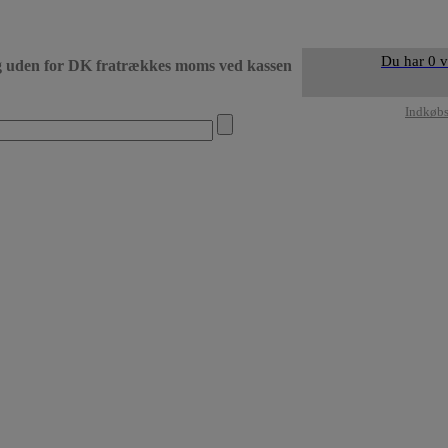
Du har 0 v
g uden for DK fratrækkes moms ved kassen
• Levering DK dag 
Indkøb