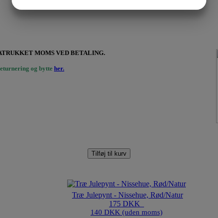
JA
NEJ
JA
NEJ
MARKETING
STATISTIK
FRATRUKKET MOMS VED BETALING.
eturnering og bytte
her.
Tilføj til kurv
Træ Julepynt - Nissehue, Rød/Natur
175 DKK
140 DKK (uden moms)