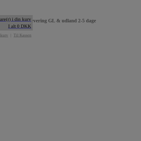
are(r) i din kurv
til dag
• Levering GL & udland 2-5 dage
I alt 0 DKK
skurv
|
Til Kassen