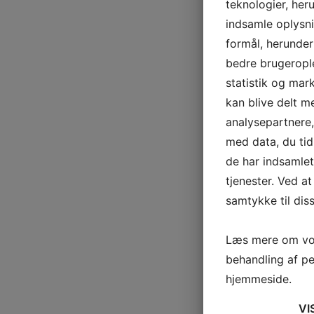
teknologier, heru
indsamle oplysni
formål, herunder
bedre brugerople
statistik og mar
kan blive delt 
analysepartnere
med data, du tid
de har indsamle
tjenester. Ved at
samtykke til dis
Læs mere om vor
behandling af p
hjemmeside.
VI