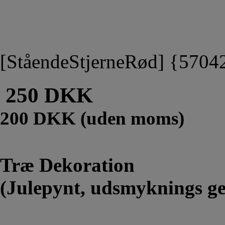
[StåendeStjerneRød] {570
250 DKK
200 DKK (uden moms)
Træ Dekoration
(Julepynt, udsmyknings ge