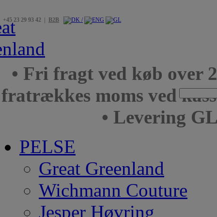
+45 23 29 93 42 |
B2B
• Fri fragt ved køb over 
fratrækkes moms ved kas
• Levering GL
PELSE
Great Greenland
Wichmann Couture
Jesper Høvring