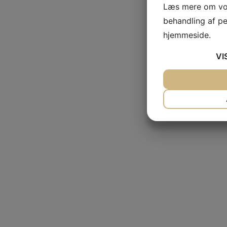
Læs mere om vor
behandling af p
hjemmeside.
VI
JA
NEJ
NØDVENDIG
JA
NEJ
MARKETING