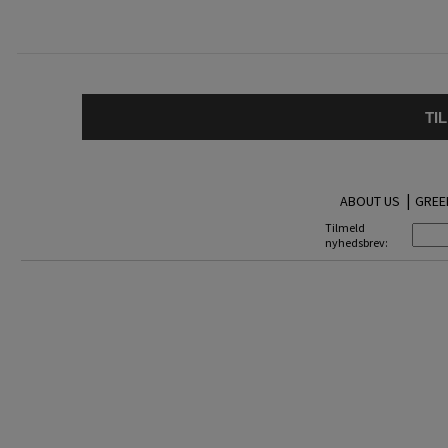
TI
|
ABOUT US
GREE
Tilmeld
nyhedsbrev: