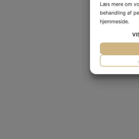
Læs mere om vor
behandling af p
hjemmeside.
VI
JA
NEJ
NØDVENDIG
JA
NEJ
MARKETING