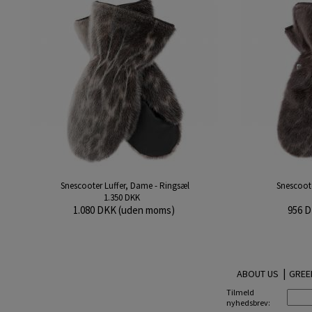
Snescooter Luffer, Dame - Ringsæl
Snescoote
1.350 DKK
1.080 DKK (uden moms)
956 
|
ABOUT US
GREE
Tilmeld
nyhedsbrev: