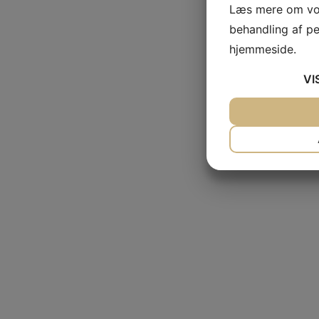
Læs mere om vor
behandling af p
hjemmeside.
VI
JA
NEJ
NØDVENDIG
JA
NEJ
MARKETING