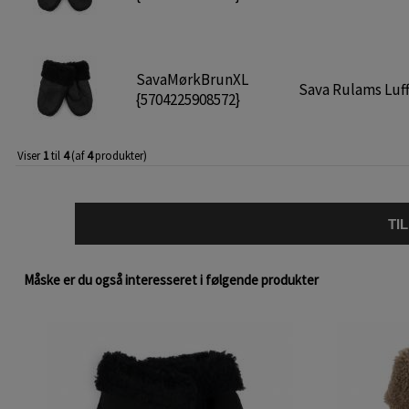
SavaMørkBrunXL
Sava Rulams Luffe
{5704225908572}
Viser
1
til
4
(af
4
produkter)
TI
Måske er du også interesseret i følgende produkter