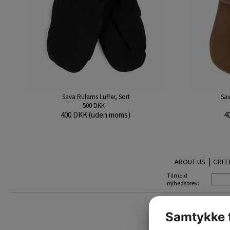
Sava Rulams Luffer, Sort
Sav
500 DKK
400 DKK (uden moms)
4
|
ABOUT US
GREE
Tilmeld
nyhedsbrev:
Samtykke t