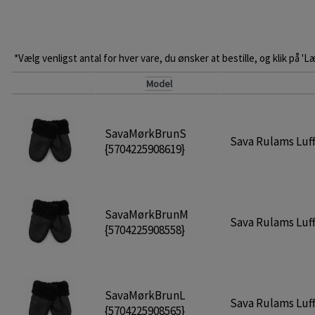
*Vælg venligst antal for hver vare, du ønsker at bestille, og klik på 'L
Model
SavaMørkBrunS
Sava Rulams Luffe
{5704225908619}
SavaMørkBrunM
Sava Rulams Luff
{5704225908558}
SavaMørkBrunL
Sava Rulams Luffe
{5704225908565}