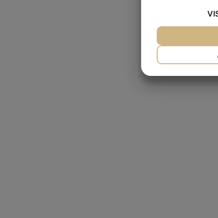
VI
JA
NEJ
NØDVENDIG
JA
NEJ
MARKETING