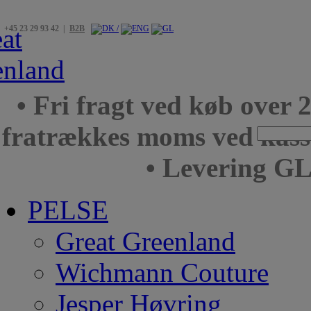
+45 23 29 93 42 |
B2B
• Fri fragt ved køb over 
fratrækkes moms ved kas
• Levering GL
PELSE
Great Greenland
Wichmann Couture
Jesper Høvring