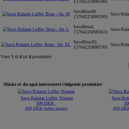
{5704225890549}
SavaBrunM
Sava Rula
{5704225890556}
SavaBrunL
Sava Rulam
{5704225890563}
SavaBrunXL
Sava Rula
{5704225890570}
Viser
1
til
4
(af
4
produkter)
Måske er du også interesseret i følgende produkter
Sava Rulams Luffer, Nougat
Sava Rula
500 DKK
5
400 DKK (uden moms)
400 DKK