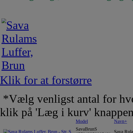
Klik for at forstørre
*Vælg venligst antal for hve
klik på 'Læg i kurv' knappe
Model
Navn+
SavaBrunS
Sava Rulam