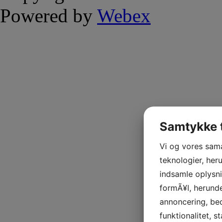
Powered by
Webex
Samtykke t
Vi og vores sam
teknologier, heru
indsamle oplysni
formÃ¥l, herunde
annoncering, be
funktionalitet, s