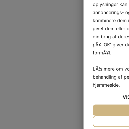
oplysninger kan 
annoncerings- o
kombinere dem m
givet dem eller
din brug af deres
pÃ¥ 'OK' giver d
formÃ¥l.
LÃ¦s mere om vo
behandling af p
hjemmeside.
VI
JA
NEJ
NÃ¸DVENDIG