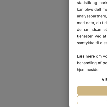
statistik og mar
kan blive delt 
analysepartnere
med data, du tid
de har indsamle
tjenester. Ved at
samtykke til dis
Læs mere om vor
behandling af p
hjemmeside.
VI
JA
NEJ
NØDVENDIG