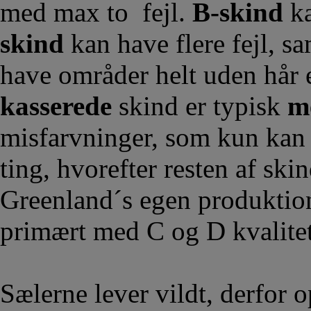
med max to fejl.
B-skind
ka
skind
kan have flere fejl, sa
have områder helt uden hår e
kasserede
skind er typisk
m
misfarvninger, som kun kan 
ting, hvorefter resten af skin
Greenland´s egen produktion
primært med C og D kvalite
Sælerne lever vildt, derfor o