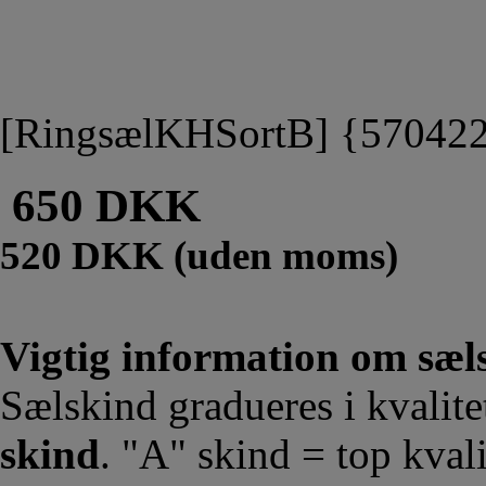
[RingsælKHSortB] {57042
650 DKK
520 DKK (uden moms)
Vigtig information om sæls
Sælskind gradueres i kvalit
skind
. "A" skind = top kvali