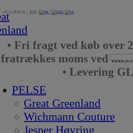
+45 23 29 93 42 |
B2B
• Fri fragt ved køb over 
fratrækkes moms ved kas
• Levering GL
PELSE
Great Greenland
Wichmann Couture
Jesper Høvring