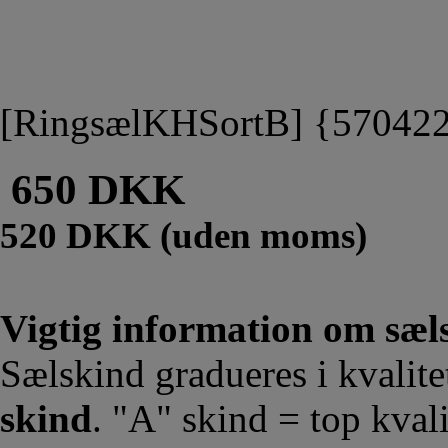
[RingsælKHSortB] {57042
650 DKK
520 DKK (uden moms)
Vigtig information om sæls
Sælskind gradueres i kvalit
skind
. "A" skind = top kvali