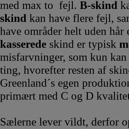
med max to fejl.
B-skind
ka
skind
kan have flere fejl, sa
have områder helt uden hår e
kasserede
skind er typisk
m
misfarvninger, som kun kan 
ting, hvorefter resten af skin
Greenland´s egen produktion
primært med C og D kvalite
Sælerne lever vildt, derfor o