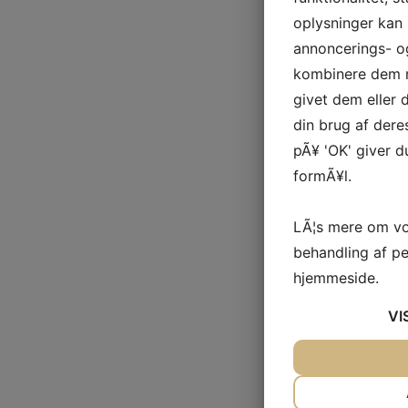
oplysninger kan 
annoncerings- o
kombinere dem m
givet dem eller
din brug af deres
pÃ¥ 'OK' giver d
formÃ¥l.
LÃ¦s mere om vo
behandling af p
hjemmeside.
VI
JA
NEJ
NÃ¸DVENDIG