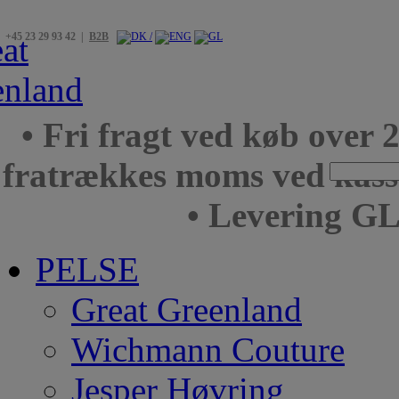
+45 23 29 93 42 |
B2B
• Fri fragt ved køb over 
fratrækkes moms ved kas
• Levering GL
PELSE
Great Greenland
Wichmann Couture
Jesper Høvring