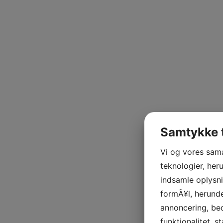
Samtykke t
Vi og vores sam
teknologier, heru
indsamle oplysni
formÃ¥l, herunde
annoncering, be
funktionalitet, s