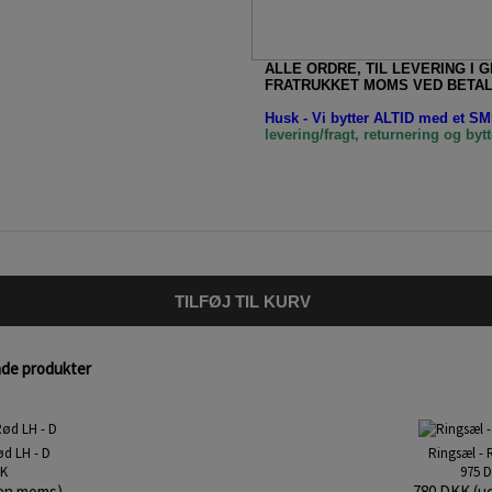
ALLE ORDRE, TIL LEVERING I 
FRATRUKKET MOMS VED BETAL
Husk - Vi bytter ALTID med et SMI
levering/fragt, returnering og bytt
TILFØJ TIL KURV
nde produkter
ød LH - D
Ringsæl - 
KK
975 
en moms)
780 DKK (u