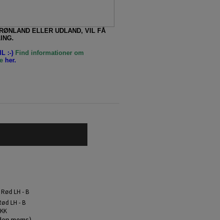
GRØNLAND ELLER UDLAND, VIL FÅ
ING.
L :-)
Find informationer om
e
her.
Rød LH - B
DKK
den moms)