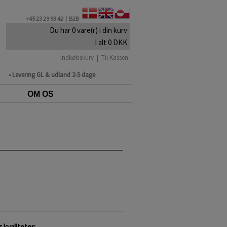
+45 23 29 93 42 |
B2B
Du har 0 vare(r) i din kurv
I alt 0 DKK
Indkøbskurv
|
Til Kassen
• Levering GL & udland 2-5 dage
OM OS
 kvaliteter: