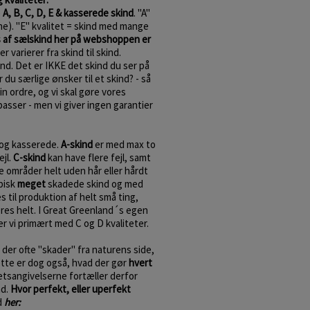
e
A, B, C, D, E & kasserede skind
. "A"
ne). "E" kvalitet = skind med mange
s af sælskind her på webshoppen er
r varierer fra skind til skind.
kind. Det er IKKE det skind du ser på
du særlige ønsker til et skind? - så
n ordre, og vi skal gøre vores
passer - men vi giver ingen garantier
og kasserede.
A-skind
er med max to
ejl.
C-skind
kan have flere fejl, samt
 områder helt uden hår eller hårdt
pisk
meget
skadede skind og med
 til produktion af helt små ting,
res helt. I Great Greenland´s egen
r vi primært med C og D kvaliteter.
 der ofte "skader" fra naturens side,
ette er dog også, hvad der gør
hvert
etsangivelserne fortæller derfor
nd.
Hvor perfekt, eller uperfekt
d
her: