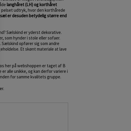
både
langhåret (LH) og korthåret
 pelset udtryk, hvor den korthårede
sæl er desuden betydelig større end
nd? Sælskind er yderst dekorative.
 som hynder i stole eller sofaer.
 Sælskind opfører sig som andre
geholdelse. Et skønt materiale at lave
tos her på webshoppen er taget af B
 er alle unikke, og kan derfor variere i
inden for samme kvalitets gruppe.
er.