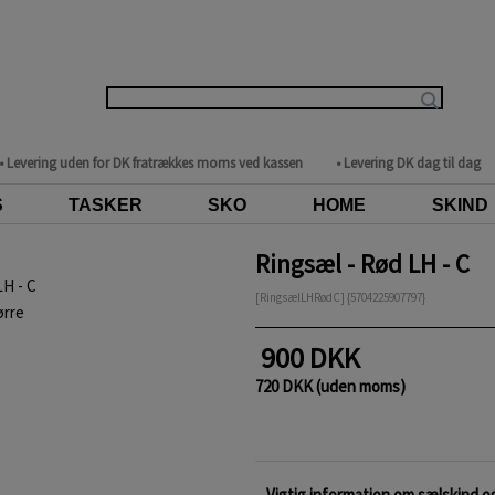
• Levering uden for DK fratrækkes moms ved kassen
• Levering DK dag til dag
S
TASKER
SKO
HOME
SKIND
Ringsæl - Rød LH - C
[RingsælLHRødC] {5704225907797}
ørre
900 DKK
720 DKK (uden moms)
Vigtig information om sælskind og