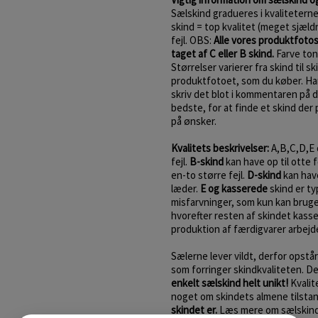
Sælskind gradueres i kvalitetern
skind = top kvalitet (meget sjæld
fejl. OBS:
Alle vores produktfoto
taget af C eller B skind.
Farve tone
Størrelser varierer fra skind til s
produktfotoet, som du køber. Har 
skriv det blot i kommentaren på di
bedste, for at finde et skind der 
på ønsker.
Kvalitets beskrivelser:
A,B,C,D,E 
fejl.
B-skind
kan have op til otte f
en-to større fejl.
D-skind
kan have
læder.
E og kasserede
skind er ty
misfarvninger, som kun kan bruges
hvorefter resten af skindet kasse
produktion af færdigvarer arbejde
Sælerne lever vildt, derfor opstår
som forringer skindkvaliteten. D
enkelt sælskind helt unikt!
Kvalit
noget om skindets almene tilsta
skindet er.
Læs mere om sælskin