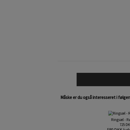
Måske er du også interesseret i følge
Ringsæl - R
725 D
580 DKK (ud