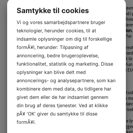
Farvet sælskind:
Hos Great Greenl
Samtykke til cookies
men vi farver også mange skind i
farvning kommer kun på tale, hvis 
Vi og vores samarbejdspartnere bruger
misfarvet. En farvning reder derm
teknologier, herunder cookies, til at
sikrer en bæredygtig produktion.
farvet, hvis ikke der er behov for
indsamle oplysninger om dig til forskellige
formÃ¥l, herunder: Tilpasning af
Alle sælskind forarbejdet af Gre
inuitfangere langs med den grønla
annoncering, bedre brugeroplevelse,
Great Greenlands garveri i Syd-Grø
funktionalitet, statistik og marketing. Disse
lovgivning omkring sælskind. Kun
til salg, produktion og import i E
oplysninger kan blive delt med
EU´s officielle hjemmeside:
annoncerings- og analysepartnere, som kan
Ringsæler:
kombinere dem med data, du tidligere har
Ringsælen kaldes også for netside
givet dem eller de har indsamlet gennem
forbinder med Grønland. Dens ma
har været set på inuitternes klæd
din brug af deres tjenester. Ved at klikke
bruges skindet stadig til både be
pÃ¥ 'OK' giver du samtykke til disse
Ringsælen er fra naturens side ly
formÃ¥l.
ringmarkeringer langs med ryggen,
brune, til næsten sort. Udtrykket