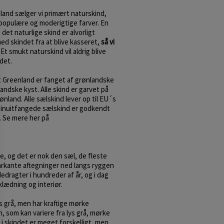
and sælger vi primært naturskind,
 populære og moderigtige farver. En
det naturlige skind er alvorligt
ed skindet fra at blive kasseret,
så vi
Et smukt naturskind vil aldrig blive
 det.
at Greenland er fanget af grønlandske
ndske kyst. Alle skind er garvet på
nland. Alle sælskind lever op til EU´s
 inuitfangede sælskind er godkendt
U. Se mere her på
, og det er nok den sæl, de fleste
rkante aftegninger ned langs ryggen
edragter i hundreder af år, og i dag
klædning og interiør.
s grå, men har kraftige mørke
 som kan variere fra lys grå, mørke
 i skindet er meget forskelligt, men