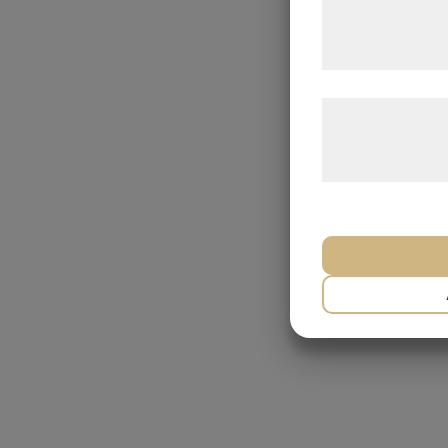
pÃ¥ 'OK' giver d
formÃ¥l.
LÃ¦s mere om vo
behandling af p
hjemmeside.
NÃ¸DVENDIG
MARKETING