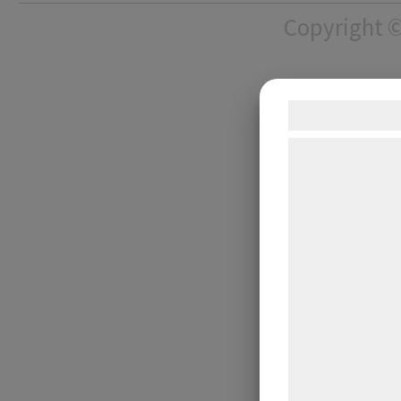
Copyright ©
Samtykke t
Vi og vores sam
teknologier, heru
indsamle oplysni
formÃ¥l, herunde
annoncering, be
funktionalitet, s
oplysninger kan 
annoncerings- o
kombinere dem m
givet dem eller
din brug af deres