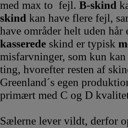
med max to fejl.
B-skind
ka
skind
kan have flere fejl, sa
have områder helt uden hår e
kasserede
skind er typisk
m
misfarvninger, som kun kan 
ting, hvorefter resten af skin
Greenland´s egen produktion
primært med C og D kvalite
Sælerne lever vildt, derfor o