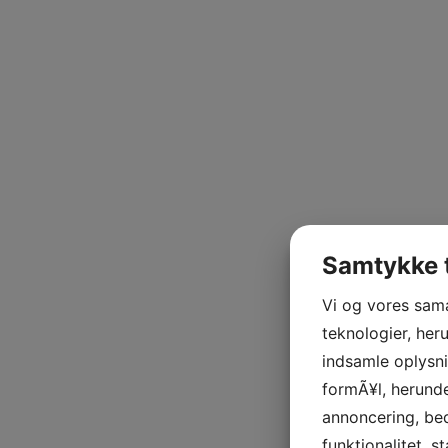
Samtykke t
Vi og vores sam
teknologier, heru
indsamle oplysni
formÃ¥l, herunde
annoncering, be
funktionalitet, s