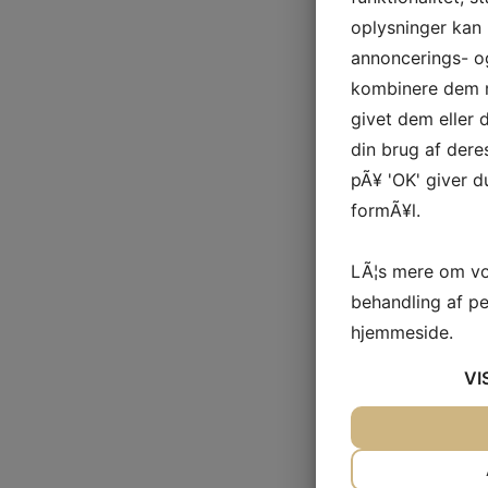
oplysninger kan 
annoncerings- o
kombinere dem m
givet dem eller
din brug af deres
pÃ¥ 'OK' giver d
formÃ¥l.
LÃ¦s mere om vo
behandling af p
hjemmeside.
VI
JA
NEJ
NÃ¸DVENDIG