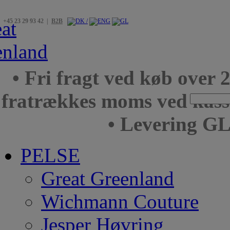
+45 23 29 93 42 |
B2B
• Fri fragt ved køb over 
fratrækkes moms ved kas
• Levering GL
PELSE
Great Greenland
Wichmann Couture
Jesper Høvring