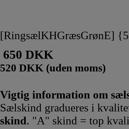
[RingsælKHGræsGrønE] {
650 DKK
520 DKK (uden moms)
Vigtig information om sæls
Sælskind gradueres i kvalit
skind
. "A" skind = top kvali