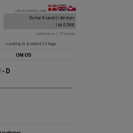
+45 23 29 93 42 |
B2B
Du har 0 vare(r) i din kurv
I alt 0 DKK
Indkøbskurv
|
Til Kassen
• Levering GL & udland 2-5 dage
OM OS
 - D
 kvaliteter: