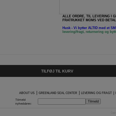
ALLE ORDRE, TIL LEVERING I 
FRATRUKKET MOMS VED BETAL
Husk - Vi bytter ALTID med et SMI
levering/fragt, returnering og bytt
TILFØJ TIL KURV
|
|
ABOUT US
GREENLAND SEAL CENTER
LEVERING OG FRAGT |
Tilmeld
nyhedsbrev:
Copy