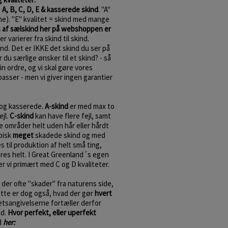
e
A, B, C, D, E & kasserede skind
. "A"
ne). "E" kvalitet = skind med mange
s af sælskind her på webshoppen er
r varierer fra skind til skind.
kind. Det er IKKE det skind du ser på
du særlige ønsker til et skind? - så
n ordre, og vi skal gøre vores
passer - men vi giver ingen garantier
og kasserede.
A-skind
er med max to
ejl.
C-skind
kan have flere fejl, samt
 områder helt uden hår eller hårdt
pisk
meget
skadede skind og med
 til produktion af helt små ting,
res helt. I Great Greenland´s egen
r vi primært med C og D kvaliteter.
 der ofte "skader" fra naturens side,
ette er dog også, hvad der gør
hvert
etsangivelserne fortæller derfor
nd.
Hvor perfekt, eller uperfekt
d
her: