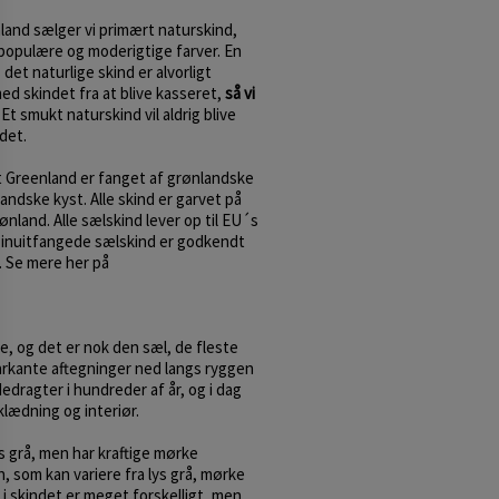
and sælger vi primært naturskind,
 populære og moderigtige farver. En
det naturlige skind er alvorligt
ed skindet fra at blive kasseret,
så vi
Et smukt naturskind vil aldrig blive
 det.
at Greenland er fanget af grønlandske
ndske kyst. Alle skind er garvet på
nland. Alle sælskind lever op til EU´s
 inuitfangede sælskind er godkendt
U. Se mere her på
, og det er nok den sæl, de fleste
rkante aftegninger ned langs ryggen
edragter i hundreder af år, og i dag
klædning og interiør.
s grå, men har kraftige mørke
 som kan variere fra lys grå, mørke
 i skindet er meget forskelligt, men