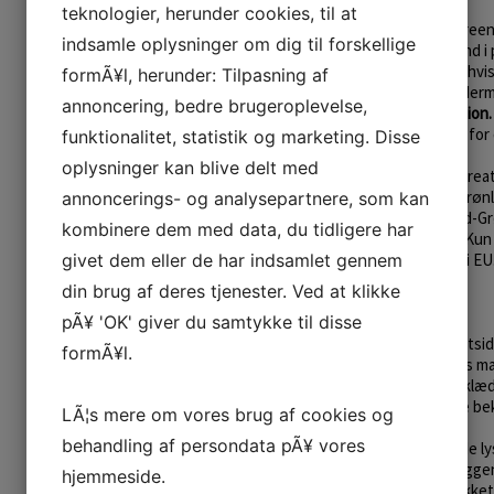
teknologier, herunder cookies, til at
Farvet sælskind:
Hos Great Greenl
indsamle oplysninger om dig til forskellige
men vi farver også mange skind i
farvning kommer kun på tale, hvis 
formÃ¥l, herunder: Tilpasning af
misfarvet. En farvning reder derm
annoncering, bedre brugeroplevelse,
sikrer en bæredygtig produktion.
farvet, hvis ikke der er behov for
funktionalitet, statistik og marketing. Disse
oplysninger kan blive delt med
Alle sælskind forarbejdet af Gre
inuitfangere langs med den grønla
annoncerings- og analysepartnere, som kan
Great Greenlands garveri i Syd-Grø
kombinere dem med data, du tidligere har
lovgivning omkring sælskind. Kun
givet dem eller de har indsamlet gennem
til salg, produktion og import i E
EU´s officielle hjemmeside:
din brug af deres tjenester. Ved at klikke
pÃ¥ 'OK' giver du samtykke til disse
Ringsæler:
Ringsælen kaldes også for netside
formÃ¥l.
forbinder med Grønland. Dens ma
har været set på inuitternes klæd
bruges skindet stadig til både be
LÃ¦s mere om vores brug af cookies og
behandling af persondata pÃ¥ vores
Ringsælen er fra naturens side ly
ringmarkeringer langs med ryggen,
hjemmeside.
brune, til næsten sort. Udtrykket