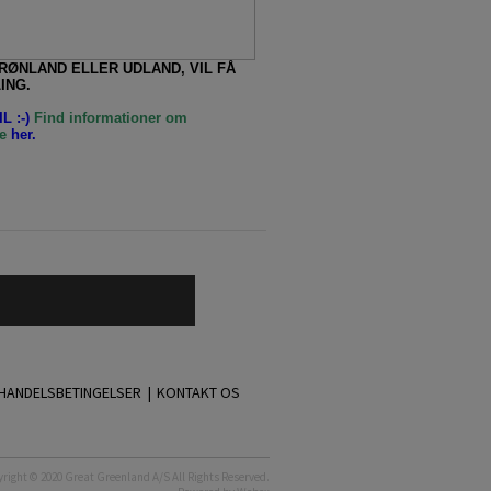
GRØNLAND ELLER UDLAND, VIL FÅ
ING.
L :-)
Find informationer om
e
her.
HANDELSBETINGELSER |
KONTAKT OS
right © 2020 Great Greenland A/S All Rights Reserved.