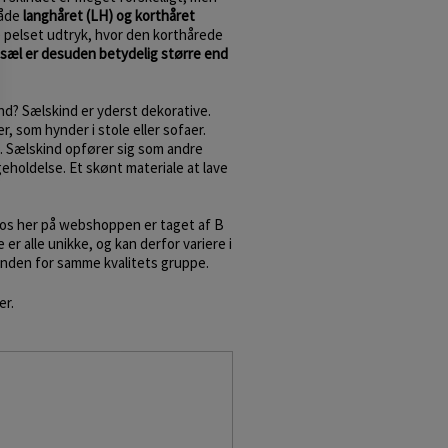
både
langhåret (LH) og korthåret
 pelset udtryk, hvor den korthårede
sæl er desuden betydelig større end
nd? Sælskind er yderst dekorative.
 som hynder i stole eller sofaer.
 Sælskind opfører sig som andre
geholdelse. Et skønt materiale at lave
tos her på webshoppen er taget af B
 er alle unikke, og kan derfor variere i
inden for samme kvalitets gruppe.
er.