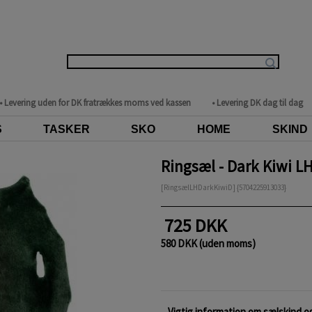
• Levering uden for DK fratrækkes moms ved kassen
• Levering DK dag til dag
S
TASKER
SKO
HOME
SKIND
Ringsæl - Dark Kiwi LH
[RingsælLHDarkKiwiD] {5704225913033}
725 DKK
580 DKK (uden moms)
Vigtig information om sælskind og