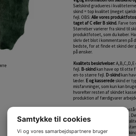
Sælskind gradueres i kvalitetern
skind = top kvalitet (meget sjæld
fejl. OBS:
Alle vores produktfoto
taget af C eller B skind.
Farve tone
Størrelser varierer fra skind til s
produktfotoet, som du køber. Har 
skriv det blot i kommentaren på di
bedste, for at finde et skind der 
på ønsker.
Kvalitets beskrivelser:
A,B,C,D,E 
ørre
fejl.
B-skind
kan have op til otte f
en-to større fejl.
D-skind
kan have
læder.
E og kasserede
skind er ty
misfarvninger, som kun kan bruges
hvorefter resten af skindet kasse
produktion af færdigvarer arbejde
Sælerne lever vildt, derfor opstår
som forringer skindkvaliteten. D
Samtykke til cookies
enkelt sælskind helt unikt!
Kvalit
noget om skindets almene tilsta
Vi og vores samarbejdspartnere bruger
skindet er.
Læs mere om sælskin