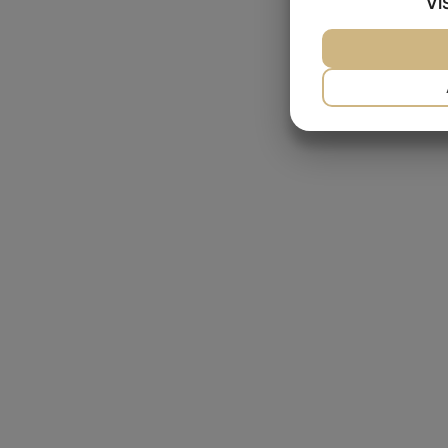
VI
JA
NEJ
NØDVENDIG
JA
NEJ
MARKETING