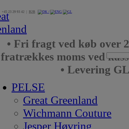
+45 23 29 93 42 |
B2B
• Fri fragt ved køb over 
fratrækkes moms ved kas
• Levering GL
PELSE
Great Greenland
Wichmann Couture
Jesper Høvring