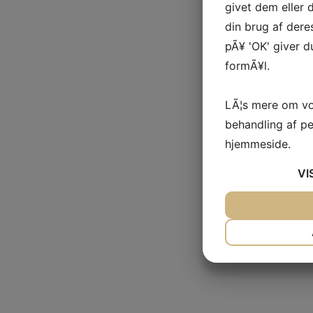
givet dem eller
din brug af deres
pÃ¥ 'OK' giver d
formÃ¥l.
LÃ¦s mere om vo
behandling af p
hjemmeside.
VI
JA
NEJ
NÃ¸DVENDIG
JA
NEJ
MARKETING