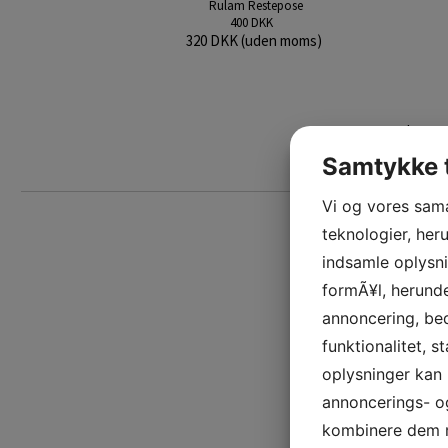
Rulam Restepose
400 DKK
320 DKK (uden moms)
|
ABOUT US
GREE
Tilmeld
Samtykke t
nyhedsbrev:
Vi og vores sam
teknologier, heru
indsamle oplysni
formÃ¥l, herunde
annoncering, be
funktionalitet, s
oplysninger kan 
annoncerings- o
kombinere dem m