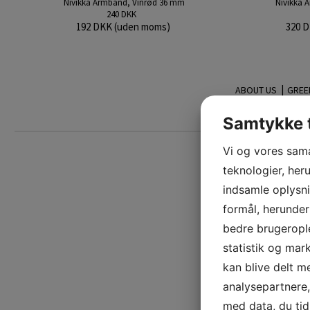
Nivikka Armbånd, Vinrød 36 mm
Nivikka 
240 DKK
192 DKK (uden moms)
320 
|
ABOUT US
GREE
Tilmeld
Samtykke t
nyhedsbrev:
Vi og vores sam
teknologier, heru
indsamle oplysni
formål, herunder
bedre brugerople
statistik og mar
kan blive delt 
analysepartnere
med data, du tid