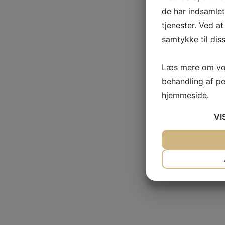
de har indsamle
tjenester. Ved at
samtykke til dis
Læs mere om vor
behandling af p
hjemmeside.
VI
JA
NEJ
NØDVENDIG
JA
NEJ
MARKETING