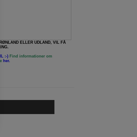
GRØNLAND ELLER UDLAND, VIL FÅ
ING.
L :-)
Find informationer om
e
her.