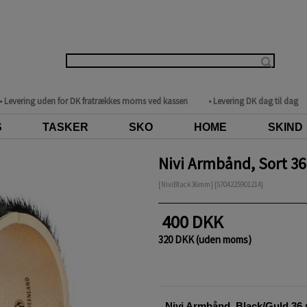
• Levering uden for DK fratrækkes moms ved kassen
• Levering DK dag til dag
S
TASKER
SKO
HOME
SKIND
Nivi Armbånd, Sort 3
[NiviBlack36mm] {5704225901214}
400 DKK
320 DKK (uden moms)
Nivi Armbånd, Black/Guld 36