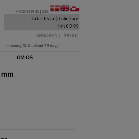
+45 23 29 93 42 |
B2B
Du har 0 vare(r) i din kurv
I alt 0 DKK
Indkøbskurv
|
Til Kassen
• Levering GL & udland 2-5 dage
OM OS
6 mm
 mm