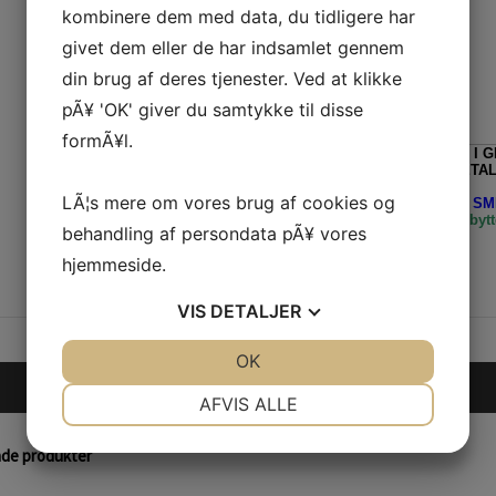
kombinere dem med data, du tidligere har
givet dem eller de har indsamlet gennem
din brug af deres tjenester. Ved at klikke
pÃ¥ 'OK' giver du samtykke til disse
formÃ¥l.
ALLE ORDRE, TIL LEVERING I 
FRATRUKKET MOMS VED BETAL
LÃ¦s mere om vores brug af cookies og
Husk - Vi bytter ALTID med et SMI
levering/fragt, returnering og bytt
behandling af persondata pÃ¥ vores
hjemmeside.
VIS
DETALJER
JA
NEJ
OK
JA
NEJ
TILFØJ TIL KURV
NÃ¸DVENDIGE
PRÃ¦FERENCER
AFVIS ALLE
JA
NEJ
JA
NEJ
nde produkter
MARKETING
STATISTIK