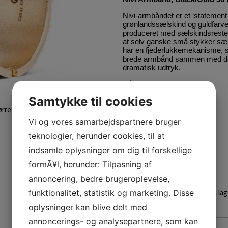
Nivi-armbåndet er et ‘statement
grønlandssælskind og guldfarvet
produceret med sælskindsrester 
at selv ganske små stykker sæls
har en fjederlukkemekanisme, s
brede armbånd sammen med de 
dramatisk udtryk.
Mål:
Samtykke til cookies
Bredde: 3,6 cm
ørre
Tykkelse: 0,3 cm
Vi og vores samarbejdspartnere bruger
Omkreds: 18,8 cm
teknologier, herunder cookies, til at
indsamle oplysninger om dig til forskellige
formÃ¥l, herunder: Tilpasning af
Design: Great Greenland
annoncering, bedre brugeroplevelse,
Varen er på lag
funktionalitet, statistik og marketing. Disse
oplysninger kan blive delt med
annoncerings- og analysepartnere, som kan