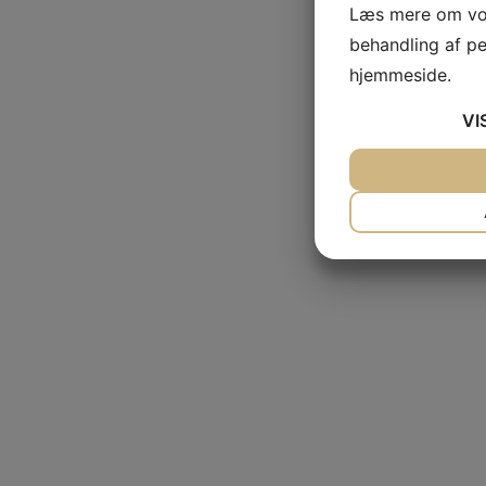
Læs mere om vor
behandling af p
hjemmeside.
VI
JA
NEJ
NØDVENDIG
JA
NEJ
MARKETING