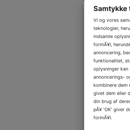
Samtykke t
Vi og vores sam
teknologier, heru
indsamle oplysni
formÃ¥l, herunde
annoncering, be
funktionalitet, s
oplysninger kan 
annoncerings- o
kombinere dem m
givet dem eller
din brug af deres
pÃ¥ 'OK' giver d
formÃ¥l.