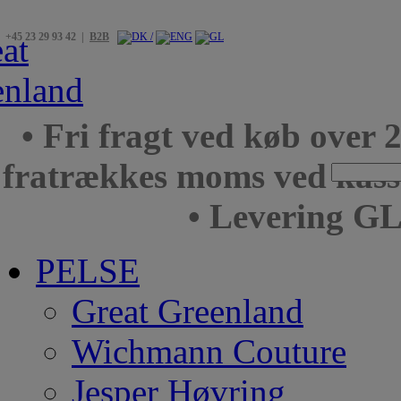
+45 23 29 93 42 |
B2B
• Fri fragt ved køb over 
fratrækkes moms ved kas
• Levering GL
PELSE
Great Greenland
Wichmann Couture
Jesper Høvring