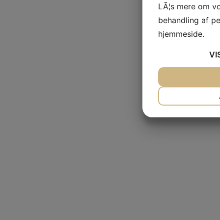
LÃ¦s mere om vo
behandling af p
hjemmeside.
VI
JA
NEJ
NÃ¸DVENDIG
JA
NEJ
MARKETING